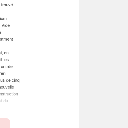
 trouvé
tium
e Vice
a
vestment
i, en
t les
 entrée
’en
plus de cinq
nouvelle
nstruction
ut du