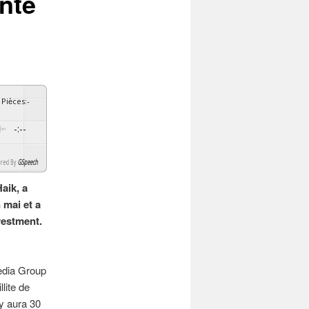
ente
Pièces
:
-
-:--
By
GSpeech
aik, a
 mai et a
vestment.
Media Group
lite de
 y aura 30