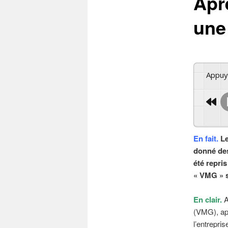
Aprè
un
Appu
En fait.
Le
donné des
été repri
« VMG » s
En clair.
A
(VMG), apr
l’entrepris