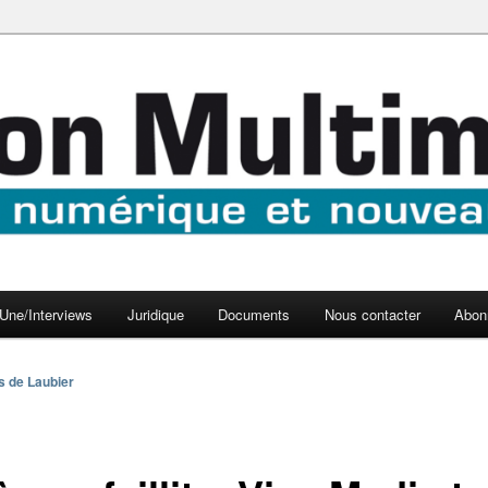
aux médias
médi@
Une/Interviews
Juridique
Documents
Nous contacter
Abon
s de Laubier