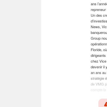
ans l’anné
repreneur e
Un des cr
d’investis
News, Vice
banquerout
Group nous
opérationn
Floride, o
dirigeants
chez Vice 
devenir il 
an ans au
stratégie 
de VMG pre
compte la r