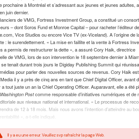
e prochaine à Montréal et s’adressant aux jeunes et jeunes adultes, a
n juin dernier.
éanciers de VMG, Fortress Investment Group, a constitué un consor
seurs – dont Soros Fund et Monroe Capital – pour racheter l’éditeur d
.com, Vice Studios ou encore Vice TV (ex-Viceland). A l’origine de l
e : le surendettement. « La mise en faillite et la vente à Fortress In
 a permis de restructurer la dette », a assuré Cory Haik, directrice
elle de VMG, lors de son intervention le 18 septembre dernier à Miam
ù se tenait durant trois jours le Digiday Publishing Summit qui réunissai
 médias pour parler des nouvelles sources de revenus. Cory Haik est
Media il y a près de cinq ans en tant que Chief Digital Officer, avant d
y a tout juste un an la Chief Operating Officer. Auparavant, elle a été 
Washington Post
comme responsable d’initiatives numériques et de 
éditoriale aux niveaux national et international. « Le processus de reco
ndra de 12 à 18 mois. Mais nous avons l’intention d’atteindre au bo
entabilité », a-t-elle indiqué.
Il y a eu une erreur. Veuillez svp rafraîchir la page Web.