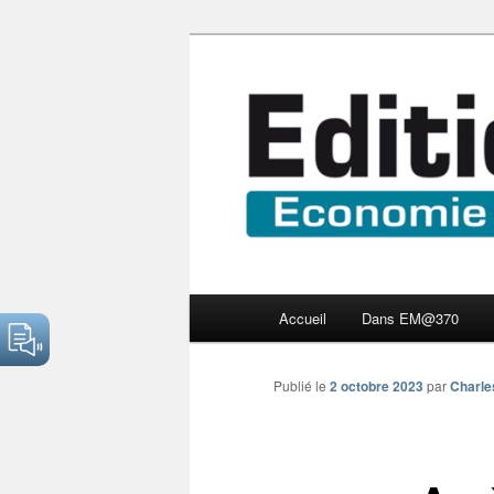
Aller
Economie numérique et Nouve
au
contenu
Edition Multi
principal
Menu
Accueil
Dans EM@370
principal
Publié le
2 octobre 2023
par
Charle