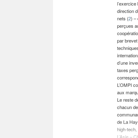
l’exercice
direction d
nets (
2
) –
perçues au
coopératio
par brevet
techniques
internatio
d’une inve
taxes perç
correspond
L’OMPI coo
aux marque
Le reste d
chacun des
communauté
de La Haye
high-tech,
L’Asie – C