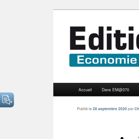
Aller
Economie numérique et Nouve
au
contenu
Edition Multi
principal
Menu
Accueil
Dans EM@370
principal
Publié le
28 septembre 2020
par
Ch