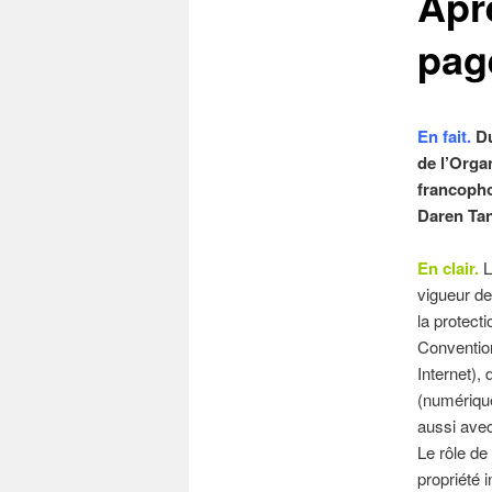
Apr
pag
En fait.
Du
de l’Organ
francopho
Daren Tan
En clair.
L
vigueur de
la protect
Convention
Internet), 
(numérique
aussi avec
Le rôle de
propriété i