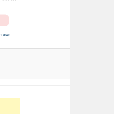
l
,
droit