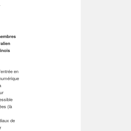
a
 membres
ralien
inois
’entrée en
 numérique
a
ur
essible
ées (là
diaux de
r