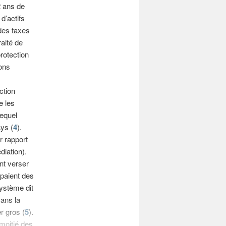
2 ans de
d’actifs
 des taxes
aité de
rotection
ions
ction
e les
lequel
ys (
4
).
r rapport
diation).
nt verser
paient des
ystème dit
Dans la
r gros (
5
).
moitié des