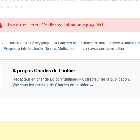
’international.
@
Il y a eu une erreur. Veuillez svp rafraîchir la page Web.
a été publié dans
Décryptage
par
Charles de Laubier
, et marqué avec
Audiovisue
t
,
Propriété intellectuelle
,
Taxes
. Mettez-le en favori avec son
permalien
.
A propos Charles de Laubier
Rédacteur en chef de Edition Multimédi@, directeur de la publication.
Voir tous les articles de Charles de Laubier
→