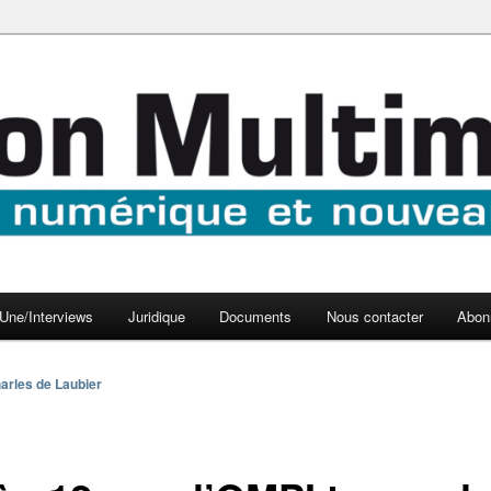
aux médias
médi@
Une/Interviews
Juridique
Documents
Nous contacter
Abon
arles de Laubier