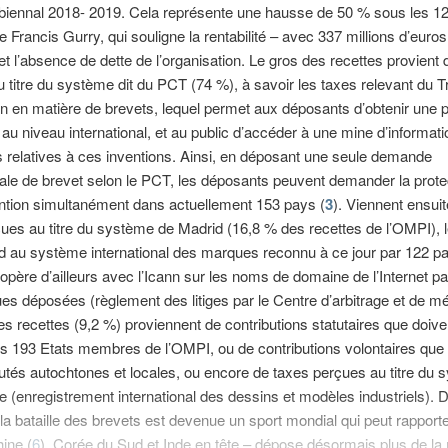
 biennal 2018- 2019. Cela représente une hausse de 50 % sous les 1
e Francis Gurry, qui souligne la rentabilité – avec 337 millions d’euros 
 et l’absence de dette de l’organisation. Le gros des recettes provient
 titre du système dit du PCT (74 %), à savoir les taxes relevant du Tr
n en matière de brevets, lequel permet aux déposants d’obtenir une p
 au niveau international, et au public d’accéder à une mine d’informat
 relatives à ces inventions. Ainsi, en déposant une seule demande
nale de brevet selon le PCT, les déposants peuvent demander la prote
ntion simultanément dans actuellement 153 pays (
3
). Viennent ensuit
ues au titre du système de Madrid (16,8 % des recettes de l’OMPI), 
 au système international des marques reconnu à ce jour par 122 pa
père d’ailleurs avec l’Icann sur les noms de domaine de l’Internet pa
s déposées (règlement des litiges par le Centre d’arbitrage et de mé
es recettes (9,2 %) proviennent de contributions statutaires que doive
 193 Etats membres de l’OMPI, ou de contributions volontaires que 
s autochtones et locales, ou encore de taxes perçues au titre du s
 (enregistrement international des dessins et modèles industriels). 
 la bataille des brevets est devenue un sport mondial qui peut rapporte
hine (
6
), Corée du Sud et Inde en tête – dépose désormais plus de la 