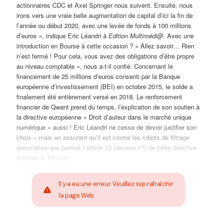
actionnaires CDC et Axel Springer nous suivent. Ensuite, nous
irons vers une vraie belle augmentation de capital d’ici la fin de
l’année ou début 2020, avec une levée de fonds à 100 millions
d’euros », indique Eric Léandri à
Edition Multimédi@
. Avec une
introduction en Bourse à cette occasion ? « Allez savoir… Rien
n’est fermé ! Pour cela, vous avez des obligations d’être propre
au niveau comptable », nous a-t-il confié. Concernant le
financement de 25 millions d’euros consenti par la Banque
européenne d’investissement (BEI) en octobre 2015, le solde a
finalement été entièrement versé en 2018. Le renforcement
financier de Qwant prend du temps, l’explication de son soutien à
la directive européenne « Droit d’auteur dans le marché unique
numérique » aussi ! Eric Léandri ne cesse de devoir justifier son
choix – mais en assurant qu’il est contre les robots de filtrage
automatisé que permet l’article 13 (devenu 17) de cette directive
adoptée le 26 mars.
Il y a eu une erreur. Veuillez svp rafraîchir
la page Web.