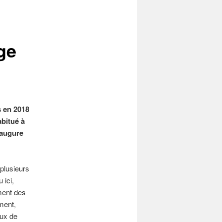
ge
s en 2018
abitué à
 augure
plusieurs
 ici,
ment des
ment,
aux de