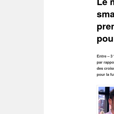
Le 
sma
pre
pou
Entre – 3
par rappo
des crois
pour la f