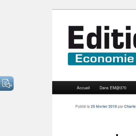
Aller
Economie numérique et Nouve
au
contenu
Edition Multi
principal
Menu
Accueil
Dans EM@370
principal
Publié le
25 février 2019
par
Charle