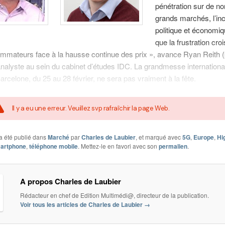
pénétration sur de n
grands marchés, l’inc
politique et économiq
que la frustration cro
mmateurs face à la hausse continue des prix », avance Ryan Reith (
nalyste au sein du cabinet d’études IDC. La grandmesse internationa
arcelone, du 25 au 28 février, ne sera pas vraiment à la fête.
Il y a eu une erreur. Veuillez svp rafraîchir la page Web.
a été publié dans
Marché
par
Charles de Laubier
, et marqué avec
5G
,
Europe
,
Hi
artphone
,
téléphone mobile
. Mettez-le en favori avec son
permalien
.
A propos Charles de Laubier
Rédacteur en chef de Edition Multimédi@, directeur de la publication.
Voir tous les articles de Charles de Laubier
→