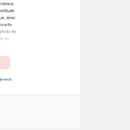
ombreux
ertitude
ue, ainsi
issante
photo de
le du
gh-tech
,