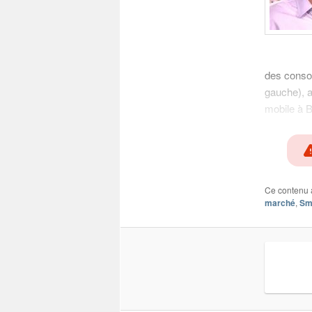
des conso
gauche), a
mobile à B
Ce contenu 
marché
,
Sm