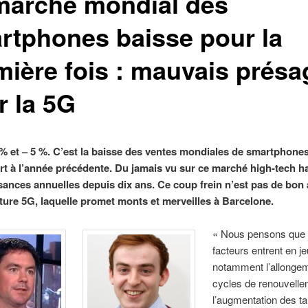
marché mondial des
rtphones baisse pour la
mière fois : mauvais présa
r la 5G
 % et – 5 %. C’est la baisse des ventes mondiales de smartphone
rt à l’année précédente. Du jamais vu sur ce marché high-tech h
sances annuelles depuis dix ans. Ce coup frein n’est pas de bon
uture 5G, laquelle promet monts et merveilles à Barcelone.
« Nous pensons que 
facteurs entrent en jeu
notamment l’allonge
cycles de renouvelle
l’augmentation des t