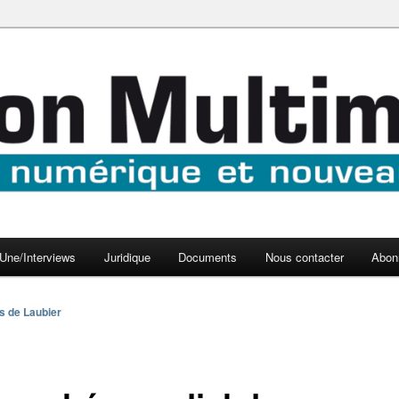
aux médias
médi@
Une/Interviews
Juridique
Documents
Nous contacter
Abon
s de Laubier