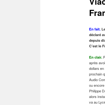
Via
Fra
En fait.
Le
déclaré a
depuis di
C’est le 
En clair.
P
après avoi
dollars en
prochain 
Audio Com
ou encore
Philippe D
alors inst
va au Lycé