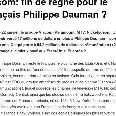
com: fin de règne pour le
nçais Philippe Dauman ?
 22 janvier, le groupe Viacom (Paramount, MTV, Nickelodeon, …)
voir versé 17 millions de dollars en plus à Philippe Dauman – s
x ans. Ce qui porte à 54,2 millions de dollars sa rémunération (+2
Français le mieux payé aux Etats-Unis. Et après ?
hilippe Dauman reste le Français le plus riche des Etats-Unis et d’H
r touché au titre de l’année fiscale 2015 la coquette somme de 54,2 m
 salaire, bonus et rémunération en actions. Cela fera dix ans en sept
qu’il est PDG du groupe américain de médias et de cinéma Viacom (V
munications), lequel possède les chaînes de télévision MTV, Nicke
 Comedy Central, ainsi que les studios de cinéma hollywoodiens Par
auman est Franco-américain, né en 1954 à New-York où ses parents 
allés après avoir vécu en France. Il parle français à la maison et
e Français new-yorkais, l’une des écoles bilingues les plus réputées