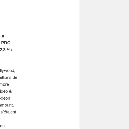
 a
on PDG
2,3 %).
ollywood,
illions de
embre
ideo &
lodeon
amount.
s’étaient
 en