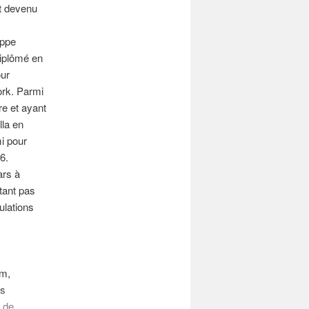
t devenu
ippe
diplômé en
our
ork. Parmi
e et ayant
lla en
mi pour
6.
ars à
tant pas
ulations
om,
es
t de