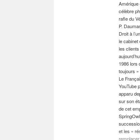
Amérique 
célèbre ph
rafle du Vé
P. Dauman 
Droit à l’
le cabinet
les client
aujourd’hu
1986 lors 
toujours 
Le Françai
YouTube po
apparu dep
sur son ét
de cet emp
SpringOwl 
successio
et les « r
remplacer 