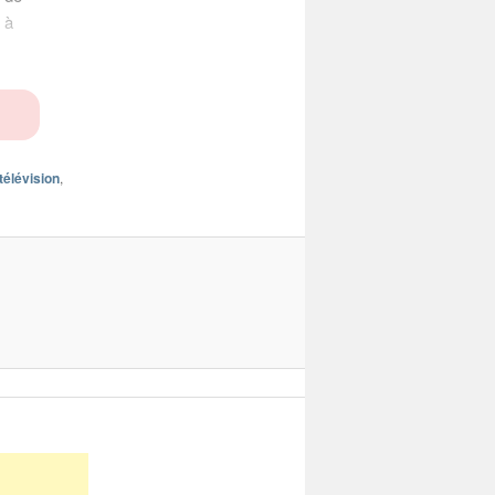
 à
télévision
,