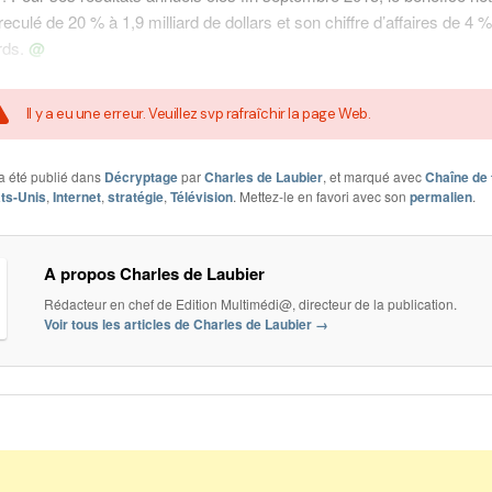
eculé de 20 % à 1,9 milliard de dollars et son chiffre d’affaires de 4 %
ards.
@
Il y a eu une erreur. Veuillez svp rafraîchir la page Web.
a été publié dans
Décryptage
par
Charles de Laubier
, et marqué avec
Chaîne de 
ts-Unis
,
Internet
,
stratégie
,
Télévision
. Mettez-le en favori avec son
permalien
.
A propos Charles de Laubier
Rédacteur en chef de Edition Multimédi@, directeur de la publication.
Voir tous les articles de Charles de Laubier
→