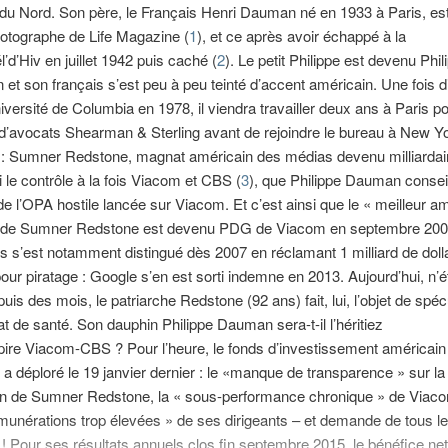
du Nord. Son père, le Français Henri Dauman né en 1933 à Paris, es
otographe de Life Magazine (
1
), et ce après avoir échappé à la
l’d’Hiv en juillet 1942 puis caché (
2
). Le petit Philippe est devenu Phil
et son français s’est peu à peu teinté d’accent américain. Une fois 
université de Columbia en 1978, il viendra travailler deux ans à Paris p
 d’avocats Shearman & Sterling avant de rejoindre le bureau à New Y
s : Sumner Redstone, magnat américain des médias devenu milliardair
i le contrôle à la fois Viacom et CBS (
3
), que Philippe Dauman consei
de l’OPA hostile lancée sur Viacom. Et c’est ainsi que le « meilleur a
» de Sumner Redstone est devenu PDG de Viacom en septembre 200
s s’est notamment distingué dès 2007 en réclamant 1 milliard de doll
ur piratage : Google s’en est sorti indemne en 2013. Aujourd’hui, n’é
uis des mois, le patriarche Redstone (92 ans) fait, lui, l’objet de spéc
at de santé. Son dauphin Philippe Dauman sera-t-il l’héritiez
ire Viacom-CBS ? Pour l’heure, le fonds d’investissement américain
a déploré le 19 janvier dernier : le «manque de transparence » sur la
n de Sumner Redstone, la « sous-performance chronique » de Viac
émunérations trop élevées » de ses dirigeants – et demande de tous l
! Pour ses résultats annuels clos fin septembre 2015, le bénéfice ne