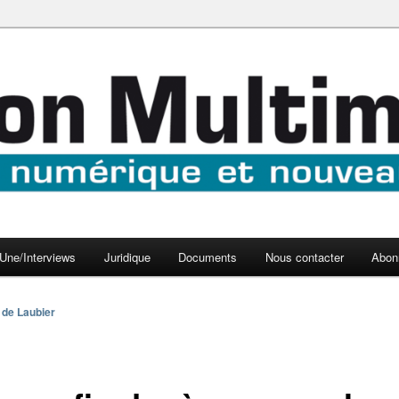
aux médias
médi@
Une/Interviews
Juridique
Documents
Nous contacter
Abon
 de Laubier