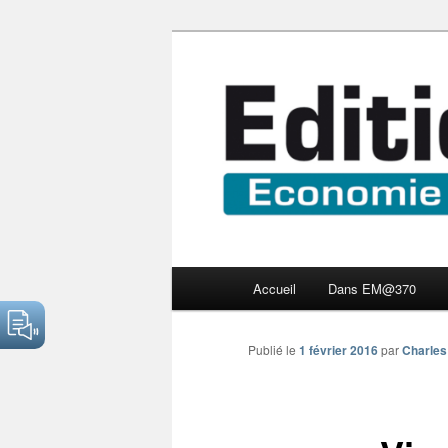
Aller
Economie numérique et Nouve
au
contenu
Edition Multi
principal
Menu
Accueil
Dans EM@370
principal
Publié le
1 février 2016
par
Charles