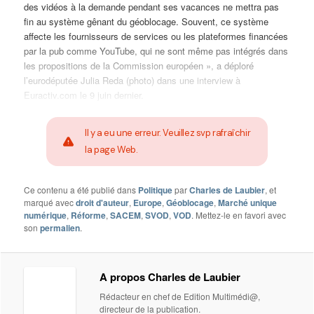
des vidéos à la demande pendant ses vacances ne mettra pas
fin au système gênant du géoblocage. Souvent, ce système
affecte les fournisseurs de services ou les plateformes financées
par la pub comme YouTube, qui ne sont même pas intégrés dans
les propositions de la Commission européen », a déploré
l’eurodéputée Julia Reda (photo) dans une interview à
Euractiv.com le 9 juin dernier.
Il y a eu une erreur. Veuillez svp rafraîchir
la page Web.
Ce contenu a été publié dans
Politique
par
Charles de Laubier
, et
marqué avec
droit d'auteur
,
Europe
,
Géoblocage
,
Marché unique
numérique
,
Réforme
,
SACEM
,
SVOD
,
VOD
. Mettez-le en favori avec
son
permalien
.
A propos Charles de Laubier
Rédacteur en chef de Edition Multimédi@,
directeur de la publication.