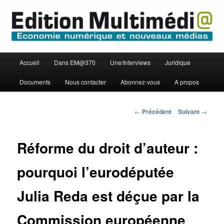
Aller
Economie numérique et Nouveaux médias
au
contenu
principal
Edition Multimédi@
Menu
Accueil
Dans EM@370
Une/Interviews
Juridique
principal
Documents
Nous contacter
Abonnez-vous
A propos
Navigation
←
Précédent
Suivant
→
des
articles
Réforme du droit d’auteur :
pourquoi l’eurodéputée
Julia Reda est déçue par la
Commission européenne