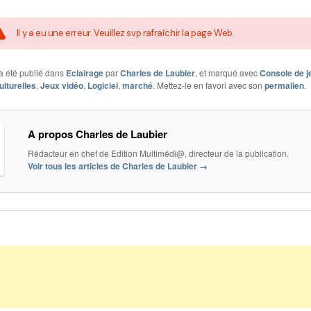
Il y a eu une erreur. Veuillez svp rafraîchir la page Web.
a été publié dans
Eclairage
par
Charles de Laubier
, et marqué avec
Console de j
ulturelles
,
Jeux vidéo
,
Logiciel
,
marché
. Mettez-le en favori avec son
permalien
.
A propos Charles de Laubier
Rédacteur en chef de Edition Multimédi@, directeur de la publication.
Voir tous les articles de Charles de Laubier
→