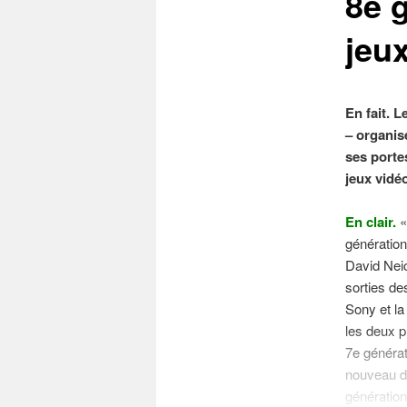
8e 
jeux
En fait. L
– organisé
ses porte
jeux vidé
En clair.
«
génération
David Neic
sorties de
Sony et la
les deux p
7e générat
nouveau do
génération