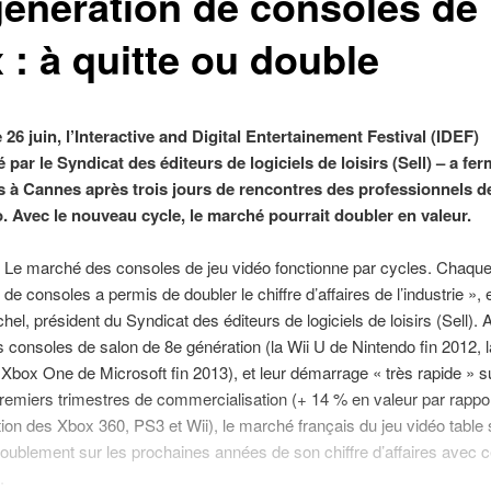
génération de consoles de
 : à quitte ou double
e 26 juin, l’Interactive and Digital Entertainement Festival (IDEF)
 par le Syndicat des éditeurs de logiciels de loisirs (Sell) – a fe
s à Cannes après trois jours de rencontres des professionnels d
o. Avec le nouveau cycle, le marché pourrait doubler en valeur.
 Le marché des consoles de jeu vidéo fonctionne par cycles. Chaqu
 de consoles a permis de doubler le chiffre d’affaires de l’industrie », 
hel, président du Syndicat des éditeurs de logiciels de loisirs (Sell). 
s consoles de salon de 8e génération (la Wii U de Nintendo fin 2012, 
 Xbox One de Microsoft fin 2013), et leur démarrage « très rapide » s
remiers trimestres de commercialisation (+ 14 % en valeur par rappor
ion des Xbox 360, PS3 et Wii), le marché français du jeu vidéo table 
ublement sur les prochaines années de son chiffre d’affaires avec c
.