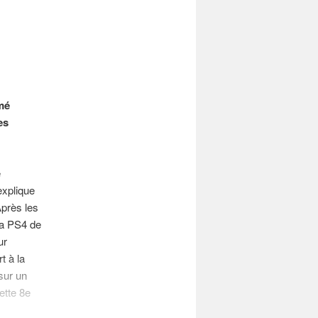
rmé
es
e
explique
Après les
la PS4 de
ur
t à la
sur un
ette 8e