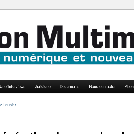
aux médias
médi@
Une/Interviews
Juridique
Documents
Nous contacter
Abon
e Laubier