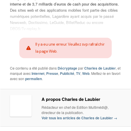
interne et de 3,7 milliards d’euros de cash pour des acquisitions.
Des sites web et des applications mobiles font partie des cibles
numériques potentielles, Lagardère ayant acquis par le passé
Newsweb, Doctissimo, LeGuide, BilletReduc ou encore
DBDS/Tv-replay.fr.
Il y a eu une erreur. Veuillez svp rafraîchir
la page Web.
Ce contenu a été publié dans
Décryptage
par
Charles de Laubier
, et
marqué avec
Internet
,
Presse
,
Publicité
,
TV
,
Web
. Mettez-le en favori
avec son
permalien
.
A propos Charles de Laubier
Rédacteur en chef de Edition Multimédi@,
directeur de la publication.
Voir tous les articles de Charles de Laubier
→