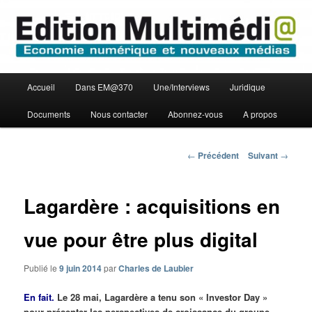
Aller
Economie numérique et Nouveaux médias
au
contenu
principal
Edition Multimédi@
Menu
Accueil
Dans EM@370
Une/Interviews
Juridique
principal
Documents
Nous contacter
Abonnez-vous
A propos
Navigation
←
Précédent
Suivant
→
des
articles
Lagardère : acquisitions en
vue pour être plus digital
Publié le
9 juin 2014
par
Charles de Laubier
En fait.
Le 28 mai, Lagardère a tenu son « Investor Day »
pour présenter les perspectives de croissance du groupe