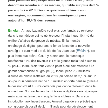
désormais recentré sur les médias, qui table sur plus de 3 %
par an d’ici à 2018. Des « acquisitions ciblées » sont
envisagées, notamment dans le numérique qui pèse
aujourd’hui 10,4 % des revenus.
En clair.
Arnaud Lagardère veut plus que jamais se renforcer
dans le numérique qui ne génère pour l’instant que 10,4 % du
chiffre d’affaires du groupe de médias. Et la montée
en charge du digital, pourtant le fer de lance de la nouvelle
stratégie « pure media » du fils de feu Jean-Luc (
EM@
77
), est
plus lente que prévu. Car, il y a cinq ans, le numérique
représentait 7% des revenus (
1
) et le groupe tablait déjà sur 10
% pour… 2010. Mais tout vient à point à qui sait attendre ! Le
gérant commandité du groupe (
2
), lequel pèse 7,2 milliards
d’euros de chiffre d’affaires en 2013 (en baisse de 2,1 % sur un
an) pour un bénéficie net de 1,3 milliard en forte hausse (grâce à
la cession d’EADS), n’a cette fois pas donné d’objectif dans le
numérique. Non seulement la croissance digitale sera organique
mais aussi externe par « acquisitions ciblées ». Dans son
introduction aux investisseurs, Arnaud Lagardère a précisé que
son groupe disposait de 2,1 milliards pour du développement