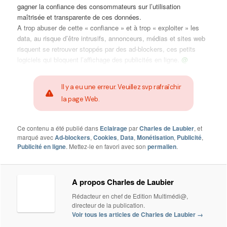
gagner la confiance des consommateurs sur l’utilisation
maîtrisée et transparente de ces données.
A trop abuser de cette « confiance » et à trop « exploiter » les
data, au risque d’être intrusifs, annonceurs, médias et sites web
risquent se retrouver stoppés par des ad-blockers, ces petits
logiciels qui bloquent l’affichage des publicités en ligne.
@
Il y a eu une erreur. Veuillez svp rafraîchir
la page Web.
Ce contenu a été publié dans
Eclairage
par
Charles de Laubier
, et
marqué avec
Ad-blockers
,
Cookies
,
Data
,
Monétisation
,
Publicité
,
Publicité en ligne
. Mettez-le en favori avec son
permalien
.
A propos Charles de Laubier
Rédacteur en chef de Edition Multimédi@,
directeur de la publication.
Voir tous les articles de Charles de Laubier
→