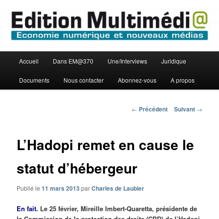
Aller
Economie numérique et Nouveaux médias
au
contenu
principal
Edition Multimédi@
Menu
Accueil
Dans EM@370
Une/Interviews
Juridique
principal
Documents
Nous contacter
Abonnez-vous
A propos
Navigation
←
Précédent
Suivant
→
des
articles
L’Hadopi remet en cause le
statut d’hébergeur
Publié le
11 mars 2013
par
Charles de Laubier
En fait.
Le 25 février, Mireille Imbert-Quaretta, présidente de
la Commission de la protection des droits (CPD) de l’Hadopi,