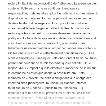
régime limitatif de responsabilité de l’hébergeur. La présence d’un
contenu illicite sur un site ne suffit pas à engager sa
responsabilité, mais les sites qui ont un rôle actif sur les mises à
disposition de contenus illicites ne peuvent pas se retrancher
derrière le statut d’hébergeur ». Ainsi, pour lutter contre le
streaming et le téléchargement direct illicites, la magistrate
estime que les sites web concernés devraient généraliser la
pratique volontaire de la suppression définitive (« take down and
stay down ») des contenus piratés. Or, pour l’instant, les
hébergeurs ne doivent retirer ou empêcher l’accès aux contenus
illicites que s’ils en ont eu effectivement connaissance (
2
). Les
outils d’empreintes numériques, tels que Content ID de YouTube,
permettent pourtant ce retrait systématique et définitif. Or, le
rapport «MIQ » rappelle que la directive européenne de 2000 sur
le commerce électronique donne la possibilité aux Etats
membres de « prévoir une série d’obligations à la charge des
intermédiaires [hébergeurs, fournisseurs d’accès Internet,
fournisseurs de « cache », publicitaires, financiers, …],
destinées à faire cesser ou prévenir les atteintes liées à des
contenus illicites ». Selon Mireille Imbert-Quaretta, si la
législation peut l’imposer contre le blanchiment d’argent sale,