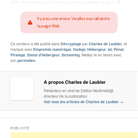
alors elle devrait pouvoir le faire contre le piratage en ligne.
@
Il y a eu une erreur. Veuillez svp rafraîchir
la page Web.
Ce contenu a été publié dans
Décryptage
par
Charles de Laubier
, et
marqué avec
Empreinte numérique
,
Hadopi
,
Hébergeur
,
loi
,
Pénal
,
Piratage
,
Statut d'hébergeur
,
Streaming
. Mettez-le en favori avec
son
permalien
.
A propos Charles de Laubier
Rédacteur en chef de Edition Multimédi@,
directeur de la publication.
Voir tous les articles de Charles de Laubier
→
PUBLICITÉ