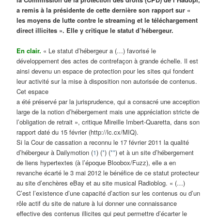
a remis à la présidente de cette dernière son rapport sur «
les moyens de lutte contre le streaming et le téléchargement
direct illicites ». Elle y critique le statut d’hébergeur.
En clair.
« Le statut d’hébergeur a (…) favorisé le
développement des actes de contrefaçon à grande échelle. Il est
ainsi devenu un espace de protection pour les sites qui fondent
leur activité sur la mise à disposition non autorisée de contenus.
Cet espace
a été préservé par la jurisprudence, qui a consacré une acception
large de la notion d’hébergement mais une appréciation stricte de
l’obligation de retrait », critique Mireille Imbert-Quaretta, dans son
rapport daté du 15 février (http://lc.cx/MIQ).
Si la Cour de cassation a reconnu le 17 février 2011 la qualité
d’hébergeur à Dailymotion (
1
) (
*
) (
**
) et à un site d’hébergement
de liens hypertextes (à l’époque Bloobox/Fuzz), elle a en
revanche écarté le 3 mai 2012 le bénéfice de ce statut protecteur
au site d’enchères eBay et au site musical Radioblog. « (…)
C’est l’existence d’une capacité d’action sur les contenus ou d’un
rôle actif du site de nature à lui donner une connaissance
effective des contenus illicites qui peut permettre d’écarter le