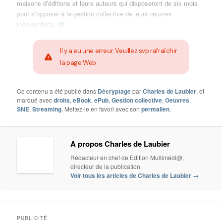
maisons d’éditions et leurs auteurs qui disposeront de six mois
pour s’opposer à la gestion collective de leurs œuvres
indisponibles.
@
Il y a eu une erreur. Veuillez svp rafraîchir
la page Web.
Ce contenu a été publié dans
Décryptage
par
Charles de Laubier
, et
marqué avec
droits
,
eBook
,
ePub
,
Gestion collective
,
Oeuvres
,
SNE
,
Streaming
. Mettez-le en favori avec son
permalien
.
A propos Charles de Laubier
Rédacteur en chef de Edition Multimédi@,
directeur de la publication.
Voir tous les articles de Charles de Laubier
→
PUBLICITÉ