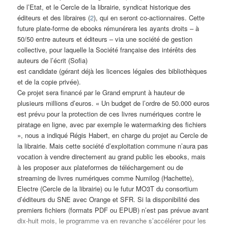
de l’Etat, et le Cercle de la librairie, syndicat historique des
éditeurs et des libraires (
2
), qui en seront co-actionnaires. Cette
future plate-forme de ebooks rémunérera les ayants droits – à
50/50 entre auteurs et éditeurs – via une société de gestion
collective, pour laquelle la Société française des intérêts des
auteurs de l’écrit (Sofia)
est candidate (gérant déjà les licences légales des bibliothèques
et de la copie privée).
Ce projet sera financé par le Grand emprunt à hauteur de
plusieurs millions d’euros. « Un budget de l’ordre de 50.000 euros
est prévu pour la protection de ces livres numériques contre le
piratage en ligne, avec par exemple le watermarking des fichiers
», nous a indiqué Régis Habert, en charge du projet au Cercle de
la librairie. Mais cette société d’exploitation commune n’aura pas
vocation à vendre directement au grand public les ebooks, mais
à les proposer aux plateformes de téléchargement ou de
streaming de livres numériques comme Numilog (Hachette),
Electre (Cercle de la librairie) ou le futur MO3T du consortium
d’éditeurs du SNE avec Orange et SFR. Si la disponibilité des
premiers fichiers (formats PDF ou EPUB) n’est pas prévue avant
dix-huit mois, le programme va en revanche s’accélérer pour les