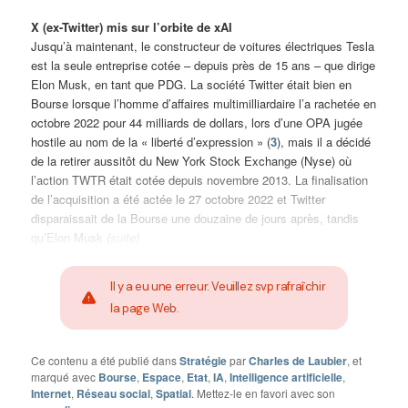
X (ex-Twitter) mis sur l’orbite de xAI
Jusqu’à maintenant, le constructeur de voitures électriques Tesla
est la seule entreprise cotée – depuis près de 15 ans – que dirige
Elon Musk, en tant que PDG. La société Twitter était bien en
Bourse lorsque l’homme d’affaires multimilliardaire l’a rachetée en
octobre 2022 pour 44 milliards de dollars, lors d’une OPA jugée
hostile au nom de la « liberté d’expression » (
3
), mais il a décidé
de la retirer aussitôt du New York Stock Exchange (Nyse) où
l’action TWTR était cotée depuis novembre 2013. La finalisation
de l’acquisition a été actée le 27 octobre 2022 et Twitter
disparaissait de la Bourse une douzaine de jours après, tandis
qu’Elon Musk
(
suite
)
Il y a eu une erreur. Veuillez svp rafraîchir
la page Web.
Ce contenu a été publié dans
Stratégie
par
Charles de Laubier
, et
marqué avec
Bourse
,
Espace
,
Etat
,
IA
,
Intelligence artificielle
,
Internet
,
Réseau social
,
Spatial
. Mettez-le en favori avec son