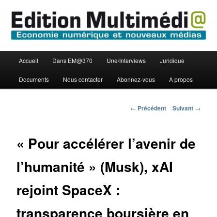
Aller
Economie numérique et Nouveaux médias
au
contenu
principal
Edition Multimédi@
Menu
Accueil
Dans EM@370
Une/Interviews
Juridique
principal
Documents
Nous contacter
Abonnez-vous
A propos
Navigation
←
Précédent
Suivant
→
des
articles
« Pour accélérer l’avenir de
l’humanité » (Musk), xAI
rejoint SpaceX :
transparence boursière en