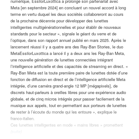
numérique, EssilorLuxottica a prolongé son partenariat avec
Meta [en septembre 2024] en concluant un nouvel accord à long
terme en vertu duquel les deux sociétés collaboreront au cours
de la prochaine décennie pour développer des lunettes
intelligentes multigénérationnelles et pour établir de nouveaux
standards pour le secteur », signale le géant du verre et de
l’optique, dans son rapport annuel publié en mars 2025. Après le
lancement réussi il y a quatre ans des Ray-Ban Stories, le duo
MetaEssilorLuxottica a lancé il y a deux ans les Ray-Ban Meta,
une nouvelle génération de lunettes connectées intégrant
l’intelligence artificielle et des capacités de streaming en direct. «
Ray-Ban Meta est la toute première paire de lunettes dotée d’une
fonction de diffusion en direct et de l’intelligence artificielle Meta
intégrée, d’une caméra grand-angle 12 MP [mégapixels], de
discrets haut-parleurs à oreilles libres pour une expérience audio
globale, et de cinq micros intégrés pour passer facilement de la
musique aux appels, tout en permettant aux porteurs de lunettes
de rester à l’écoute du monde qui les entoure », explique le
franco-italien.
Ces lunettes intelligentes en mode « mains libres » promettent
(
suite
)