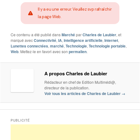
Il y a eu une erreur. Veuillez svp rafraîchir
la page Web.
Ce contenu a été publié dans
Marché
par
Charles de Laubier
, et
marqué avec
Connectivité
,
IA
,
Intelligence artificielle
,
Internet
,
Lunettes connectées
,
marché
,
Technologie
,
Technologie portable
,
Web
. Mettez-le en favori avec son
permalien
.
A propos Charles de Laubier
Rédacteur en chef de Edition Multimédi@,
directeur de la publication.
Voir tous les articles de Charles de Laubier
→
PUBLICITÉ