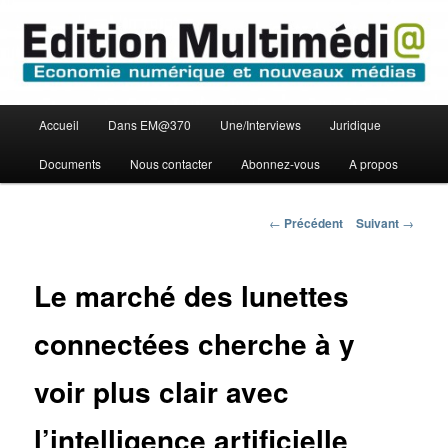
Aller
Economie numérique et Nouveaux médias
au
contenu
principal
Edition Multimédi@
Menu
Accueil
Dans EM@370
Une/Interviews
Juridique
principal
Documents
Nous contacter
Abonnez-vous
A propos
Navigation
←
Précédent
Suivant
→
des
articles
Le marché des lunettes
connectées cherche à y
voir plus clair avec
l’intelligence artificielle