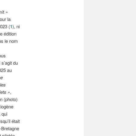
it »
our la
2023 (
1
), ni
 édition
us le nom
ous
 s’agit du
2025 au
ne
les
jets »
,
n (photo)
xiogène
 qui
squ’il était
e-Bretagne
 pilotée