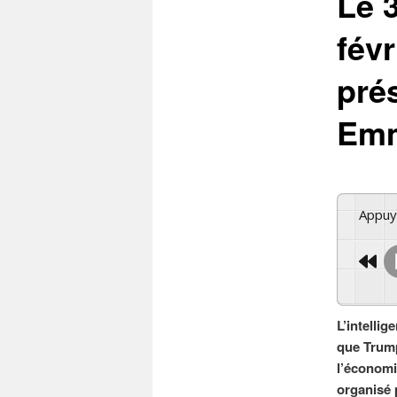
Le 
févr
pré
Emm
Appu
L’intellig
que Trump
l’économie
organisé p