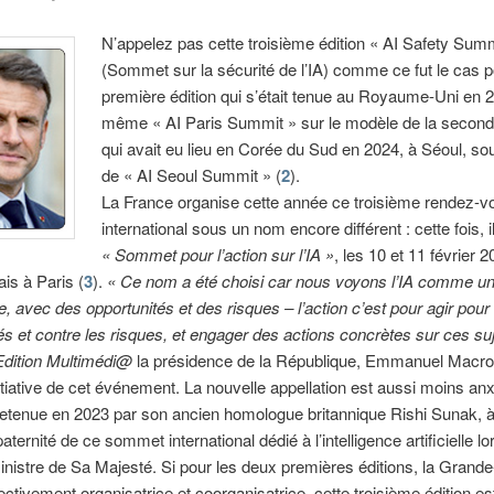
N’appelez pas cette troisième édition « AI Safety Summ
(Sommet sur la sécurité de l’IA) comme ce fut le cas p
première édition qui s’était tenue au Royaume-Uni en 
même « AI Paris Summit » sur le modèle de la seconde
qui avait eu lieu en Corée du Sud en 2024, à Séoul, so
de « AI Seoul Summit » (
2
).
La France organise cette année ce troisième rendez-v
international sous un nom encore différent : cette fois, il
« Sommet pour l’action sur l’IA »
, les 10 et 11 février 
is à Paris (
3
).
« Ce nom a été choisi car nous voyons l’IA comme u
e, avec des opportunités et des risques – l’action c’est pour agir pour 
és et contre les risques, et engager des actions concrètes sur ces su
Edition Multimédi@
la présidence de la République, Emmanuel Macro
initiative de cet événement. La nouvelle appellation est aussi moins an
retenue en 2023 par son ancien homologue britannique Rishi Sunak, à
paternité de ce sommet international dédié à l’intelligence artificielle lor
nistre de Sa Majesté. Si pour les deux premières éditions, la Grand
ectivement organisatrice et coorganisatrice, cette troisième édition est