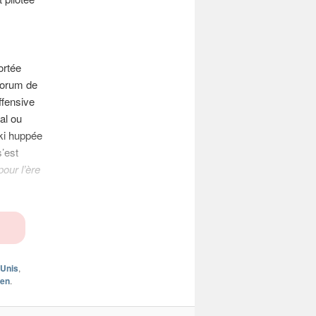
ortée
 Forum de
ffensive
al ou
ki huppée
s’est
pour l’ère
-Unis
,
ien
.