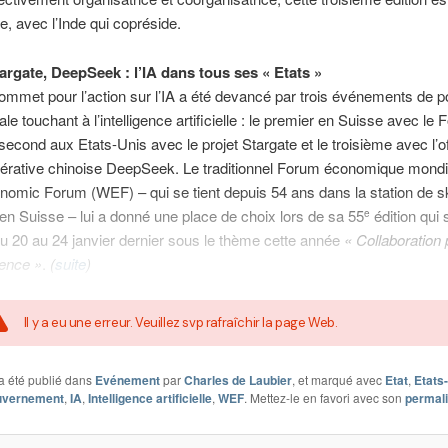
ée, avec l’Inde qui copréside.
argate, DeepSeek : l’IA dans tous ses « Etats »
mmet pour l’action sur l’IA a été devancé par trois événements de p
ale touchant à l’intelligence artificielle : le premier en Suisse avec le
second aux Etats-Unis avec le projet Stargate et le troisième avec l’o
nérative chinoise DeepSeek. Le traditionnel Forum économique mondi
omic Forum (WEF) – qui se tient depuis 54 ans dans la station de s
n Suisse – lui a donné une place de choix lors de sa 55
édition qui 
e
u 20 au 24 janvier dernier sous le thème cette année
« Collaboration 
igence »
.
(
suite
)
Il y a eu une erreur. Veuillez svp rafraîchir la page Web.
a été publié dans
Evénement
par
Charles de Laubier
, et marqué avec
Etat
,
Etats
uvernement
,
IA
,
Intelligence artificielle
,
WEF
. Mettez-le en favori avec son
permal