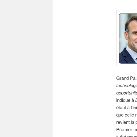
Grand Pala
technologi
opportunit
indique à
étant à l’
que celle 
revient la 
Premier mi
a été resp