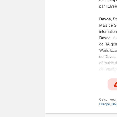
par l’Elys
Davos, St
Mais ce So
internation
Davos, le 
de l’IA gé
World Econ
de Davos e
déroulée d
de l’intell
Ce contenu 
Europe
,
Go