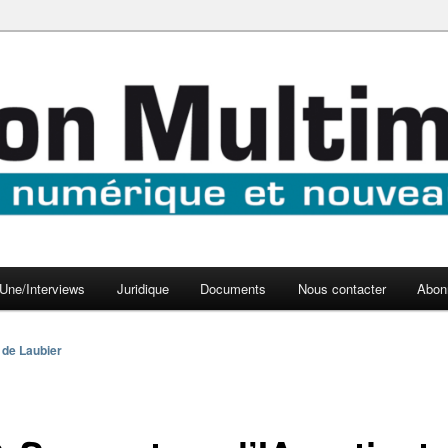
aux médias
médi@
Une/Interviews
Juridique
Documents
Nous contacter
Abon
 de Laubier