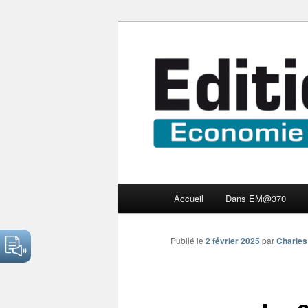
Aller
Economie numérique et Nouve
au
contenu
Edition Multi
principal
Menu
Accueil
Dans EM@370
principal
Publié le
2 février 2025
par
Charles