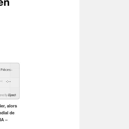
en
Pièces
:
-
-:--
By
GSpeech
er, alors
dial de
IA –