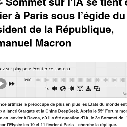
3
Sommet sur l’IA se tient 
e
ier à Paris sous l’égide du
sident de la République,
anuel Macron
yez sur play pour écouter ce contenu
0:00
1x
Powered 
ence artificielle préoccupe de plus en plus les Etats du monde enti
 a lancé Stargate et la Chine DeepSeek. Après le 55
Forum mon
e
 en janvier à Davos, où il a été question d’IA, le 3e Sommet de l’
ar l’Elysée les 10 et 11 février à Paris – cherche la réplique.