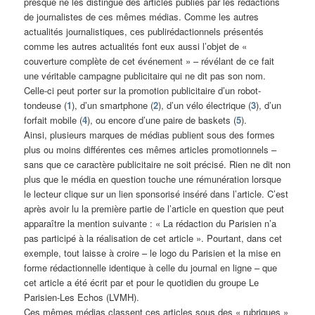
presque ne les distingue des articles publiés par les rédactions
de journalistes de ces mêmes médias. Comme les autres
actualités journalistiques, ces publirédactionnels présentés
comme les autres actualités font eux aussi l’objet de «
couverture complète de cet événement » – révélant de ce fait
une véritable campagne publicitaire qui ne dit pas son nom.
Celle-ci peut porter sur la promotion publicitaire d’un robot-
tondeuse (
1
), d’un smartphone (
2
), d’un vélo électrique (
3
), d’un
forfait mobile (
4
), ou encore d’une paire de baskets (
5
).
Ainsi, plusieurs marques de médias publient sous des formes
plus ou moins différentes ces mêmes articles promotionnels –
sans que ce caractère publicitaire ne soit précisé. Rien ne dit non
plus que le média en question touche une rémunération lorsque
le lecteur clique sur un lien sponsorisé inséré dans l’article. C’est
après avoir lu la première partie de l’article en question que peut
apparaître la mention suivante : « La rédaction du Parisien n’a
pas participé à la réalisation de cet article ». Pourtant, dans cet
exemple, tout laisse à croire – le logo du Parisien et la mise en
forme rédactionnelle identique à celle du journal en ligne – que
cet article a été écrit par et pour le quotidien du groupe Le
Parisien-Les Echos (LVMH).
Ces mêmes médias classent ces articles sous des « rubriques »