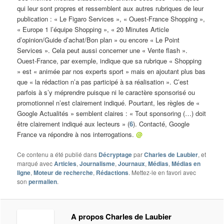
qui leur sont propres et ressemblent aux autres rubriques de leur
publication : « Le Figaro Services », « Ouest-France Shopping »,
« Europe 1 l’équipe Shopping », « 20 Minutes Article
d’opinion/Guide d’achat/Bon plan » ou encore « Le Point
Services ». Cela peut aussi concerner une « Vente flash ».
Ouest-France, par exemple, indique que sa rubrique « Shopping
» est « animée par nos experts sport » mais en ajoutant plus bas
que « la rédaction n’a pas participé à sa réalisation ». C’est
parfois à s’y méprendre puisque ni le caractère sponsorisé ou
promotionnel n’est clairement indiqué. Pourtant, les règles de «
Google Actualités » semblent claires : « Tout sponsoring (…) doit
être clairement indiqué aux lecteurs » (
6
). Contacté, Google
France va répondre à nos interrogations.
@
Ce contenu a été publié dans
Décryptage
par
Charles de Laubier
, et
marqué avec
Articles
,
Journalisme
,
Journaux
,
Médias
,
Médias en
ligne
,
Moteur de recherche
,
Rédactions
. Mettez-le en favori avec
son
permalien
.
A propos Charles de Laubier