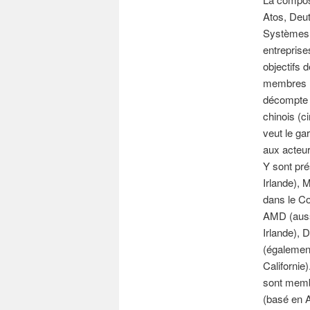
Atos, Deu
Systèmes,
entreprise
objectifs 
membres « 
décompte 
chinois (c
veut le ga
aux acteur
Y sont pr
Irlande), 
dans le Co
AMD (aussi
Irlande), 
(également
Californie
sont memb
(basé en 