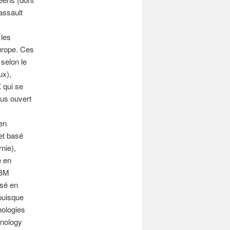
assault
s
 les
urope. Ces
selon le
ux),
X qui se
lus ouvert
en
et basé
nie),
é en
IBM
asé en
 puisque
nologies
hnology