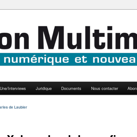
aux médias
médi@
Une/Interviews
Juridique
Documents
Nous contacter
Abon
rles de Laubier