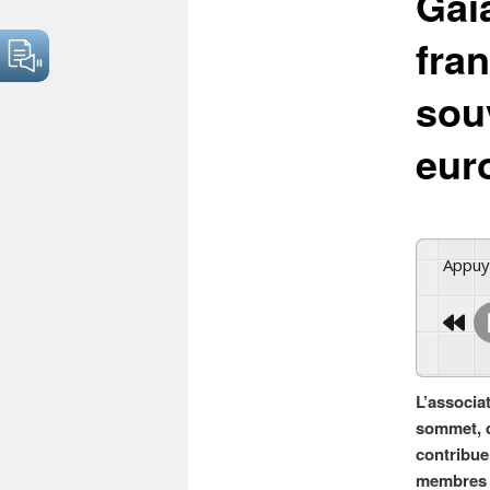
Gaia
fran
sou
eur
Appu
L’associa
sommet, q
contribue
membres d