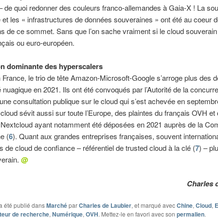
 de quoi redonner des couleurs franco-allemandes à Gaia-X ! La sou
et les « infrastructures de données souveraines » ont été au coeur 
s de ce sommet. Sans que l’on sache vraiment si le cloud souverain 
nçais ou euro-européen.
on dominante des hyperscalers
 France, le trio de tête Amazon-Microsoft-Google s’arroge plus des d
nuagique en 2021. Ils ont été convoqués par l’Autorité de la concur
’une consultation publique sur le cloud qui s’est achevée en septembr
u cloud sévit aussi sur toute l’Europe, des plaintes du français OVH et
d Nextcloud ayant notamment été déposées en 2021 auprès de la Co
e (
6
). Quant aux grandes entreprises françaises, souvent internationa
s de cloud de confiance – référentiel de trusted cloud à la clé (
7
) – pl
verain.
@
Charles 
a été publié dans
Marché
par
Charles de Laubier
, et marqué avec
Chine
,
Cloud
,
E
teur de recherche
,
Numérique
,
OVH
. Mettez-le en favori avec son
permalien
.