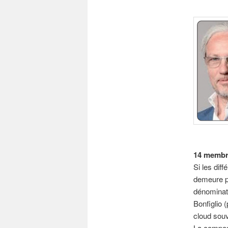
14 membre
Si les dif
demeure p
dénominati
Bonfiglio 
cloud souv
La compos