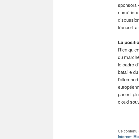
sponsors –
numérique 
discussion
franco-fra
La positi
Rien qu’en
du marché 
le cadre d
bataille d
l’alleman
européenn
parlent plu
cloud sou
Ce contenu 
Internet
,
Mo