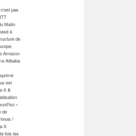
n’est pas
 NTT
du Matin
(basé à
tructure de
Europe,
ête Amazon
me Alibaba
exprimé
lus est
a-X &
alisation
ourd’hui »
e de
inois !
ia-X
e fois les