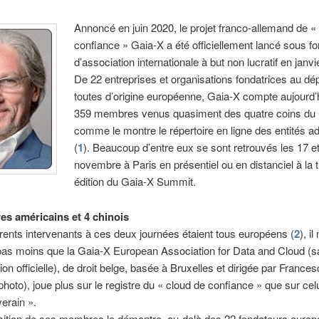
Annoncé en juin 2020, le projet franco-allemand de «
confiance » Gaia-X a été officiellement lancé sous f
d’association internationale à but non lucratif en janv
De 22 entreprises et organisations fondatrices au dép
toutes d’origine européenne, Gaia-X compte aujourd’
359 membres venus quasiment des quatre coins du
comme le montre le répertoire en ligne des entités a
(
1
). Beaucoup d’entre eux se sont retrouvés les 17 e
novembre à Paris en présentiel ou en distanciel à la 
édition du Gaia-X Summit.
s américains et 4 chinois
férents intervenants à ces deux journées étaient tous européens (
2
), il
as moins que la Gaia-X European Association for Data and Cloud (s
on officielle), de droit belge, basée à Bruxelles et dirigée par France
(photo), joue plus sur le registre du « cloud de confiance » que sur cel
erain ».
ition de ses membres le démontre, au-delà des 22 fondateurs europ