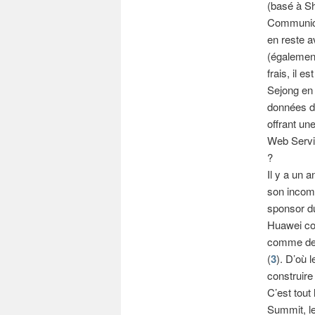
(basé à S
Communica
en reste a
(également
frais, il 
Sejong en 
données de
offrant un
Web Servi
?
Il y a un 
son incomp
sponsor d
Huawei con
comme des 
(
3
). D’où l
construire
C’est tout 
Summit, le