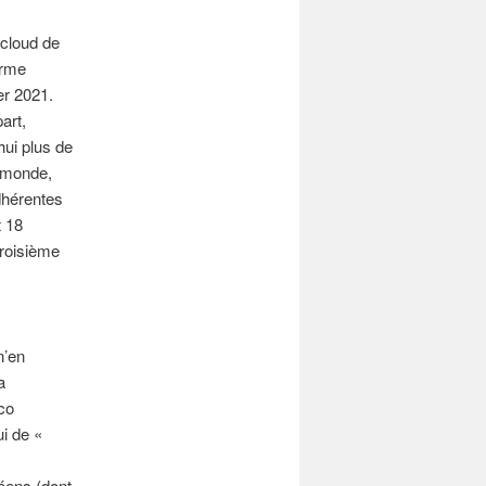
 cloud de
orme
ier 2021.
art,
hui plus de
 monde,
dhérentes
t 18
troisième
 n’en
a
sco
ui de «
éens (dont