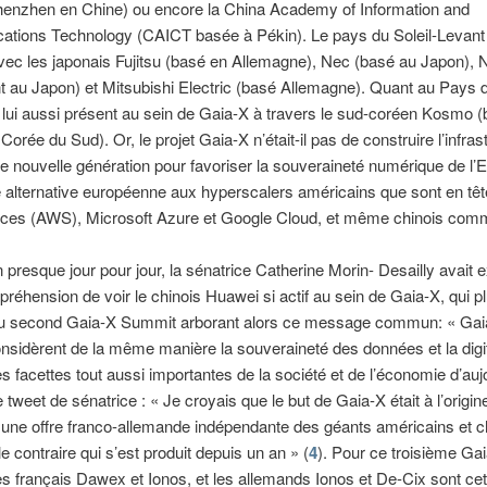
henzhen en Chine) ou encore la China Academy of Information and
tions Technology (CAICT basée à Pékin). Le pays du Soleil-Levant 
vec les japonais Fujitsu (basé en Allemagne), Nec (basé au Japon),
 au Japon) et Mitsubishi Electric (basé Allemagne). Quant au Pays 
est lui aussi présent au sein de Gaia-X à travers le sud-coréen Kosmo 
Corée du Sud). Or, le projet Gaia-X n’était-il pas de construire l’infras
 nouvelle génération pour favoriser la souveraineté numérique de l’
e alternative européenne aux hyperscalers américains que sont en t
ces (AWS), Microsoft Azure et Google Cloud, et même chinois com
an presque jour pour jour, la sénatrice Catherine Morin- Desailly avait 
réhension de voir le chinois Huawei si actif au sein de Gaia-X, qui p
u second Gaia-X Summit arborant alors ce message commun: « Gai
sidèrent de la même manière la souveraineté des données et la digit
facettes tout aussi importantes de la société et de l’économie d’auj
e tweet de sénatrice : « Je croyais que le but de Gaia-X était à l’origin
 une offre franco-allemande indépendante des géants américains et ch
le contraire qui s’est produit depuis un an » (
4
). Pour ce troisième Ga
s français Dawex et Ionos, et les allemands Ionos et De-Cix sont cett