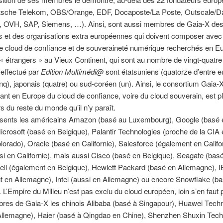
tsche Telekom, OBS/Orange, EDF, Docaposte/La Poste, Outscale/D
 OVH, SAP, Siemens, …). Ainsi, sont aussi membres de Gaia-X de
s et des organisations extra européennes qui doivent composer avec
de cloud de confiance et de souveraineté numérique recherchés en E
étrangers » au Vieux Continent, qui sont au nombre de vingt-quatre 
effectué par
Edition Multimédi@
sont étatsuniens (quatorze d’entre e
inq), japonais (quatre) ou sud-coréen (un). Ainsi, le consortium Gaia-
rant en Europe du cloud de confiance, voire du cloud souverain, est p
s du reste du monde qu’il n’y paraît.
ésents les américains Amazon (basé au Luxembourg), Google (basé 
Microsoft (basé en Belgique), Palantir Technologies (proche de la CIA 
lorado), Oracle (basé en Californie), Salesforce (également en Califor
 en Californie), mais aussi Cisco (basé en Belgique), Seagate (bas
Dell (également en Belgique), Hewlett Packard (basé en Allemagne), 
 en Allemagne), Intel (aussi en Allemagne) ou encore Snowflake (b
). L’Empire du Milieu n’est pas exclu du cloud européen, loin s’en faut
res de Gaia-X les chinois Alibaba (basé à Singapour), Huawei Tech
Allemagne), Haier (basé à Qingdao en Chine), Shenzhen Shuxin Tec