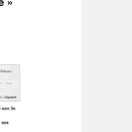
e »
Pièces
:
-
-:--
By
GSpeech
é son 3e
i ses