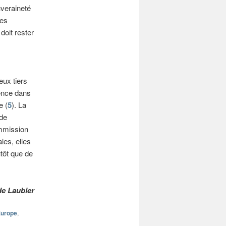
veraineté
des
doit rester
eux tiers
rence dans
e (
5
). La
 de
mmission
les, elles
utôt que de
de Laubier
urope
,