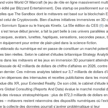
nd voire World Of Warcraft (le jeu de rôle en ligne massivement mult
ité par Blizzard Entertainment). Des startup se positionnent sur 
 telles que The Sandbox dont le métavers est basé sur la blockchain
t celui de Cryptovoxels. Bien d’autres initiatives immersives en 3D
e Somnium Space ou le français Kinetix. La 55e édition du CES (
6
) d
s’est tenue début janvier, a fait la part belle à ces univers parallèles 
casques, avatars, lunettes, haptiques, sensations, secondes peaux, b
un équipement pour entrer de plain-pied dans la science-fiction.
eldorado du numérique est en passe de constituer un marché potenti
es bien réelles. Selon le cabinet d’études britannique Strategy Analyti
ns dans les métavers et les jeux en immersion 3D pourraient atteindre
ssale de 42 milliards de dollars de chiffre d’affaires en 2026, contre
’an dernier. Ces mêmes analytes tablent sur 3,7 milliards de dollars d’i
u’en dépenses des internautes et recettes publicitaires dans les mon
endue dits XR, pour Extended Reality. De son côté, le cabinet d’étude i
rs Global Consulting (Reports And Data) évalue le marché mondial 
 des niveaux stratosphériques : plus de 872,3 milliards de dollars en
les – métavers restent néanmoins des dispositifs numériques où l’ex
 la collecte des données pourrait s’avérer problématique si leur