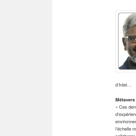
d’Intel…
Métavers 
« Ces der
d’expérien
environnem
l’échelle 
collaborer