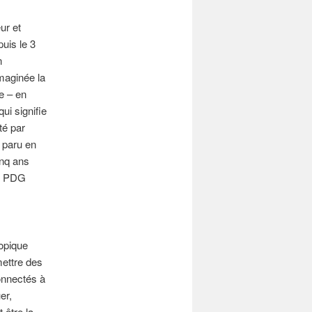
ur et
uis le 3
n
imaginée la
e – en
ui signifie
té par
 paru en
inq ans
de PDG
opique
mettre des
onnectés à
er,
 être la