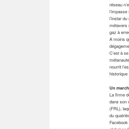
réseau n’es
l’impasse 
l’instar d
métavers n
gaz à erre
A moins qu
dégagemen
C’est à se
métanaute
nourrit l’e
historique
Un marché
La firme d
dans son m
(FRL), laq
du quatriè
Facebook R