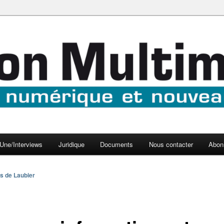
aux médias
médi@
Une/Interviews
Juridique
Documents
Nous contacter
Abon
s de Laubier