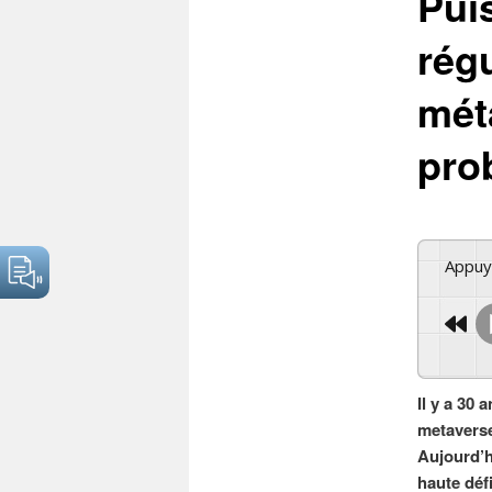
Pui
régu
mét
pro
Appu
Il y a 30 
metaverse
Aujourd’hu
haute défi