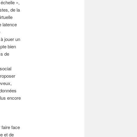
échelle »,
tes, de la
rtuelle
e latence
e
à jouer un
mpte bien
cs de
social
proposer
eveux,
s données
plus encore
 faire face
e et de