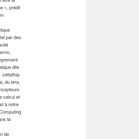
 », prédit
en
tique
éel par des
acité
hemin,
lègrement
tique dite
 zettaflop
a, du tera,
oncepteurs
 calcul et
t à notre
d Computing
ans la
on de