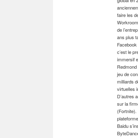
global en 
anciennem
faire les 
Workrooms 
de l’entre
ans plus ta
Facebook n
c’est le 
immersif e
Redmond a
jeu de con
milliards d
virtuelles
D’autres a
sur la fir
(Fortnite)
plateforme
Baidu s’in
ByteDance 