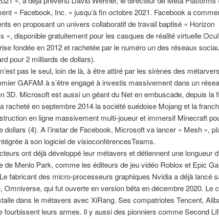
2021 », a déjà prévenu David Wehner, le directeur de Meta Platforms 
ent « Facebook, Inc. » jusqu’à fin octobre 2021. Facebook a comme
dents en proposant un univers collaboratif de travail baptisé « Horizon
», disponible gratuitement pour les casques de réalité virtuelle Ocul
prise fondée en 2012 et rachetée par le numéro un des réseaux socia
rd pour 2 milliards de dollars).
’est pas le seul, loin de là, à être attiré par les sirènes des métarver
premier GAFAM à s’être engagé à investis massivement dans un résea
n 3D. Microsoft est aussi un géant du Net en embuscade, depuis la 
 racheté en septembre 2014 la société suédoise Mojang et la franch
struction en ligne massivement multi-joueur et immersif Minecraft po
e dollars (
4
). A l’instar de Facebook, Microsoft va lancer « Mesh », p
 intégrée à son logiciel de visioconférencesTeams.
cteurs ont déjà développé leur métavers et détiennent une longueur 
me de Menlo Park, comme les éditeurs de jeu vidéo Roblox et Epic 
. Le fabricant des micro-processeurs graphiques Nvidia a déjà lancé s
, Omniverse, qui fut ouverte en version bêta en décembre 2020. Le c
stalle dans le métavers avec XiRang. Ses compatriotes Tencent, Alib
fourbissent leurs armes. Il y aussi des pionniers comme Second Lif