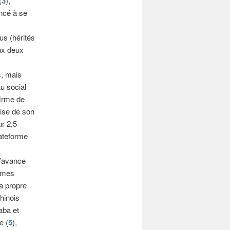
(
3
),
ncé à se
us (hérités
ux deux
s, mais
u social
firme de
ise de son
ur 2,5
lateforme
d’avance
Games
a propre
hinois
aba et
e (
5
),