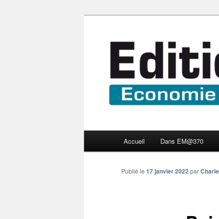
Aller
Economie numérique et Nouve
au
contenu
Edition Multi
principal
Menu
Accueil
Dans EM@370
principal
Publié le
17 janvier 2022
par
Charle