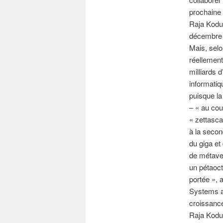
prochaine 
Raja Kodur
décembre 
Mais, selo
réellement
milliards 
informatiqu
puisque l
– « au cou
« zettasca
à la second
du giga et
de métaver
un pétaoct
portée », 
Systems an
croissance
Raja Kodur