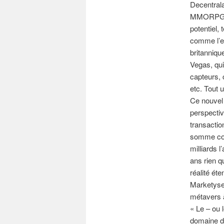
Decentrala
MMORPG éd
potentiel,
comme l’es
britanniqu
Vegas, qui 
capteurs, 
etc. Tout 
Ce nouvel 
perspectiv
transactio
somme colo
milliards l
ans rien q
réalité ét
Marketyse
métavers à
« Le – ou 
domaine de