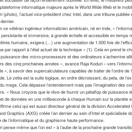
plateforme informatique majeure après le World Wide Web et le mobile
i (photo), l’actuel vice-président chez Intel, dans une tribune publiée 
dernier.
n ce vétéran ingénieur informaticien américain, né en Inde, « l’informa
 persistante et immersive, à grande échelle et accessible en temps r
d’êtres humains, exigera (…) une augmentation de 1.000 fois de l’effic
e par rapport à l’état actuel de la technique » (
1
). Cela en prend le c
a puissance des micro-processeurs et des ordinateurs s’achemine al
rs des cinq prochaines années », avance Raja Koduri – vers l’informa
le », à savoir des supercalculateurs capables de traiter de l’ordre de 1
e. Le zetta est la suite logique, en ordre décroissant, du peta, de l’ex
 du mega. Cela dépasse l’entendement mais pas l’imagination des c
s. « Nous croyons que le rêve de fournir un pétaflop de puissance de
et de données en une milliseconde à chaque Humain sur la planète es
affirme celui qui est aussi directeur général de la division Accelerate
d Graphics (AXG) créée l’an dernier au sein d’Intel et spécialisée d
 de l’informatique et du graphisme haute performance.
i pense même que l’on est « à l’aube de la prochaine grande transiti