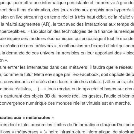
ique qui permettra une informatique persistante et immersive à grande 
ent des films d’animation, des jeux vidéo aux graphismes hyperréalis
ion en live streaming en temp réel et à très haut débit, de la réalité vi
 la réalité augmentée (AR), le tout avec des interactions aux temps d
perceptibles. « L’explosion des technologies de la finance numériqu
sée inspire des modèles économiques qui encouragent tout le monde 
la création de ces métavers », s’enthousiasme l’expert d’Intel qui co
 la demande de ces univers immersibles en leur apportant des « blo
on ».
aire entrer les internautes dans ces métavers, il faudra que le réseau 
, comme le futur Meta envisagé par l’ex-Facebook, soit capable de 
s convaincants et créés dans leurs moindres détails (vêtements, ch
e peau réalistes, …) – « tous rendus en temps réel et basés sur de
s capturant des objets 3D du monde réel, les gestes, l’audio et bien 
a convergence numérique des mondes réel et virtuels est en marche.
nautes aux « métanautes »
président d’Intel mesure les limites de l’informatique d’aujourd’hui pour
tions « métaverses » (« notre infrastructure informatique, de stockag