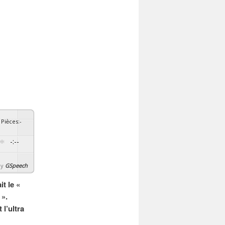
Pièces
:
-
-:--
By
GSpeech
t le «
 ».
 l’ultra