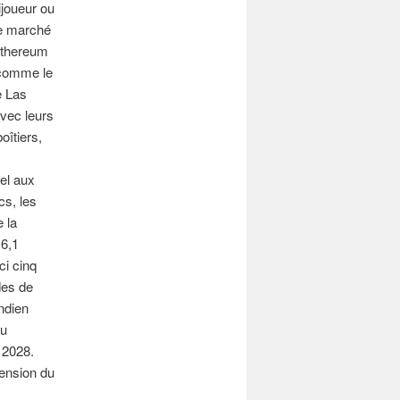
ijoueur ou
ce marché
 Ethereum
 comme le
e Las
avec leurs
oîtiers,
el aux
cs, les
 la
 6,1
ci cinq
des de
ndien
du
 2028.
tension du