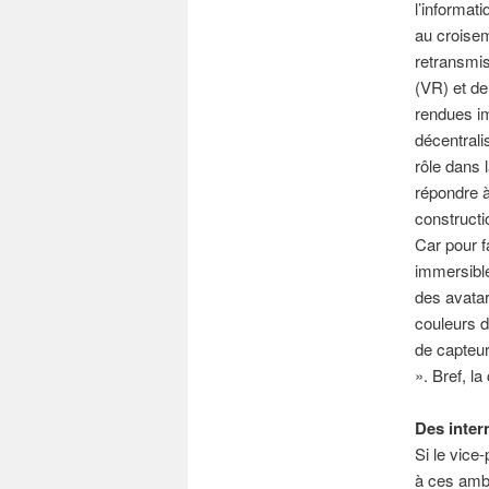
l’informat
au croisem
retransmiss
(VR) et de
rendues im
décentrali
rôle dans 
répondre à
constructi
Car pour f
immersible
des avatar
couleurs d
de capteur
». Bref, l
Des inter
Si le vice-
à ces ambi