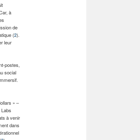
it
Car, à
es
ission de
tique (
2
).
r leur
nt-postes,
au social
immersif.
ollars » –
y Labs
ts à venir
ement dans
érationnel