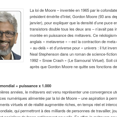
La loi de Moore – inventée en 1965 par le cofondate
président émérite d’Intel, Gordon Moore (93 ans dep
janvier), pour expliquer que la densité d’une puce e
transistors double tous les deux ans – n’avait pas 
montée en puissance des métavers. Ce néologism
anglais « metaverse » – est la contraction de meta q
« au-delà » et d’universe pour « univers : il fut inven
Neal Stephenson dans un roman de science-fiction
1992 « Snow Crash » (Le Samouraï Virtuel). Soit c
après que Gordon Moore ne quitte ses fonctions 
mondial = puissance x 1.000
nières années, le métavers est venu représenter une convergence ut
ces numériques alimentée par la loi de Moore – une aspiration à per
ents virtuels et de réalité augmentée riches, en temps réel et interc
mondiale, qui permettront à des milliards de personnes de travailler, jou
 et socialiser de façon entièrement nouvelle. En effet, le métavers peut