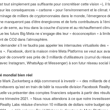
t tout simplement pas suffisante pour concrétiser cette vision »), il fa
sur les conséquences « carbone » pour l’environnement et le climat. 
u minage de milliers de cryptomonnaies dans le monde, l’émergence d
e manqueront pas d’être énergivores et de forts contributeurs à l’ém
ur de serre, au trou dans la couche d’ozone et au réchauffement clima
e les futurs Big Meta ne s’engage dès leur « écoconception » à limite
t de CO2 dans l’atmosphère.
 demander s’il ne faudra pas appeler les internautes virtualisés des «
s ». Facebook, dont la maison mère Meta Platforms se veut aux ava
spoir de convertir ses près de 3 milliards d’utilisateurs (cumul du rése
 avec Instagram, WhatsApp et Messenger) à son futur réseau social 
 mondial bien réel
e Mark Zuckerberg a déjà commencé à investir – « des milliards de d
étavers qu’est en train de bâtir la nouvelle division Facebook Realit
uelle va présenter des comptes financiers séparés à partir des résulta
me trimestre 2021. « Nous nous attendons à ce que notre investiss
eality Labs réduise d’environ 10 milliards de dollars notre budget op