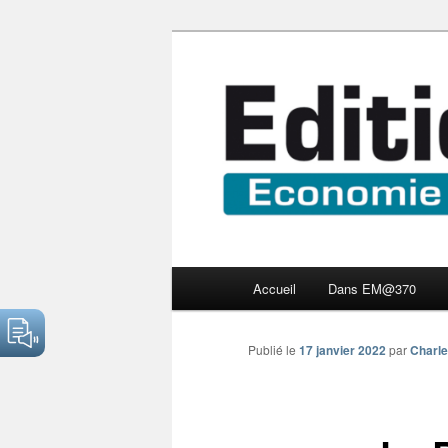
Aller
Economie numérique et Nouve
au
contenu
Edition Multi
principal
Menu
Accueil
Dans EM@370
principal
Publié le
17 janvier 2022
par
Charle