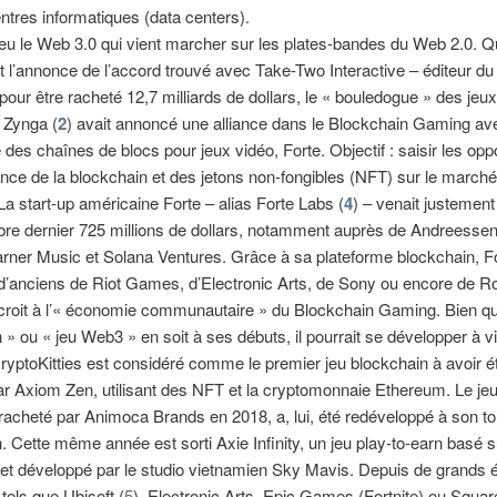
ntres informatiques (data centers).
eu le Web 3.0 qui vient marcher sur les plates-bandes du Web 2.0. 
t l’annonce de l’accord trouvé avec Take-Two Interactive – éditeur du
 pour être racheté 12,7 milliards de dollars, le « bouledogue » des jeu
 Zynga (
2
) avait annoncé une alliance dans le Blockchain Gaming av
e des chaînes de blocs pour jeux vidéo, Forte. Objectif : saisir les opp
nce de la blockchain et des jetons non-fongibles (NFT) sur le marché
 La start-up américaine Forte – alias Forte Labs (
4
) – venait justement
re dernier 725 millions de dollars, notamment auprès de Andreesse
rner Music et Solana Ventures. Grâce à sa plateforme blockchain, F
’anciens de Riot Games, d’Electronic Arts, de Sony ou encore de R
roit à l’« économie communautaire » du Blockchain Gaming. Bien que
 » ou « jeu Web3 » en soit à ses débuts, il pourrait se développer à v
ryptoKitties est considéré comme le premier jeu blockchain à avoir é
r Axiom Zen, utilisant des NFT et la cryptomonnaie Ethereum. Le je
acheté par Animoca Brands en 2018, a, lui, été redéveloppé à son to
. Cette même année est sorti Axie Infinity, un jeu play-to-earn basé s
t développé par le studio vietnamien Sky Mavis. Depuis de grands é
 tels que Ubisoft (
5
), Electronic Arts, Epic Games (Fortnite) ou Squar