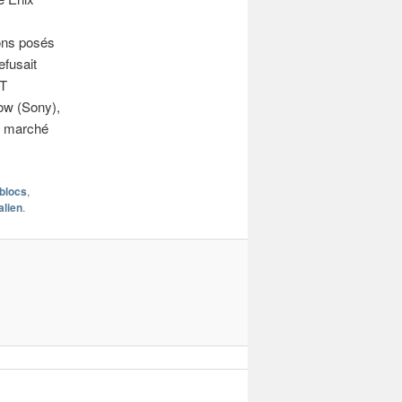
lons posés
efusait
FT
ow (Sony),
e marché
blocs
,
lien
.