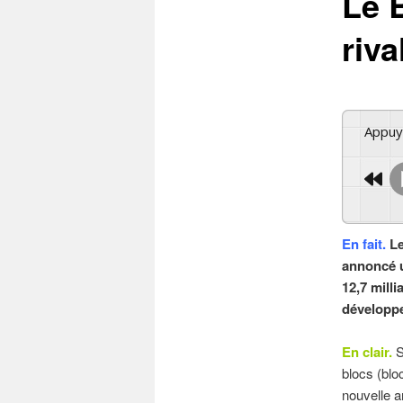
Le 
riv
Appu
En fait.
Le
annoncé u
12,7 milli
développe
En clair.
S
blocs (blo
nouvelle a