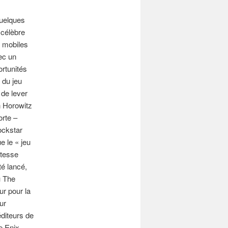
Quelques
 célèbre
x mobiles
ec un
ortunités
 du jeu
 de lever
n Horowitz
orte –
ockstar
 le « jeu
itesse
té lancé,
u The
ur pour la
ur
diteurs de
e Enix