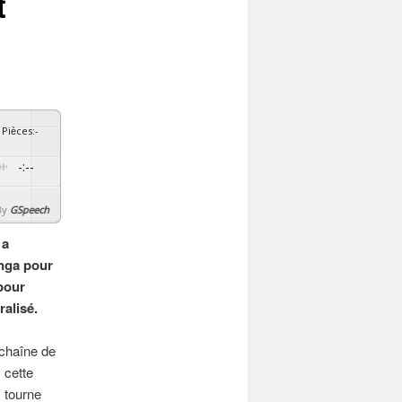
t
Pièces
:
-
-:--
By
GSpeech
 a
ynga pour
 pour
alisé.
 chaîne de
 cette
, tourne