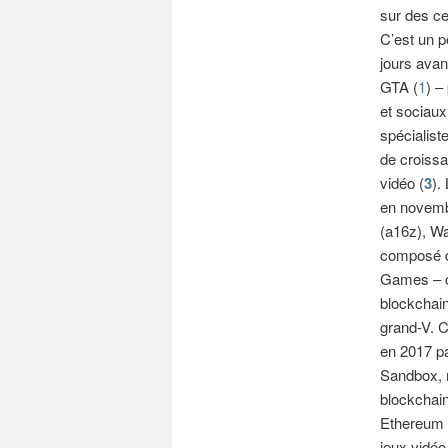
sur des ce
C’est un p
jours avan
GTA (
1
) –
et sociaux
spécialist
de croissa
vidéo (
3
).
en novemb
(a16z), Wa
composé d
Games – c
blockchain
grand-V. C
en 2017 pa
Sandbox, r
blockchain
Ethereum e
jeux vidéo