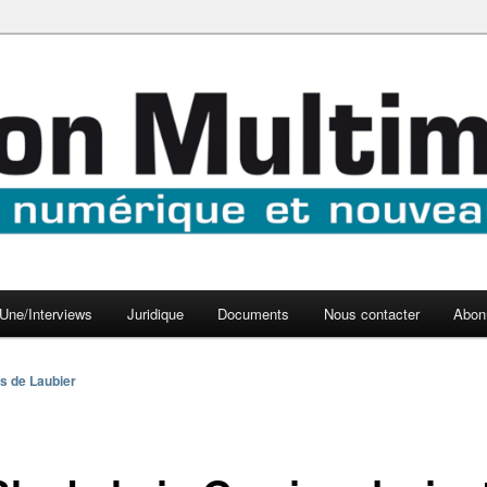
aux médias
médi@
Une/Interviews
Juridique
Documents
Nous contacter
Abon
s de Laubier