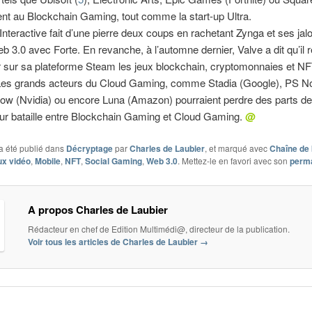
ent au Blockchain Gaming, tout comme la start-up Ultra.
nteractive fait d’une pierre deux coups en rachetant Zynga et ses ja
b 3.0 avec Forte. En revanche, à l’automne dernier, Valve a dit qu’il r
 sur sa plateforme Steam les jeux blockchain, cryptomonnaies et N
Les grands acteurs du Cloud Gaming, comme Stadia (Google), PS N
ow (Nvidia) ou encore Luna (Amazon) pourraient perdre des parts d
tur bataille entre Blockchain Gaming et Cloud Gaming.
@
a été publié dans
Décryptage
par
Charles de Laubier
, et marqué avec
Chaîne de 
ux vidéo
,
Mobile
,
NFT
,
Social Gaming
,
Web 3.0
. Mettez-le en favori avec son
perma
A propos Charles de Laubier
Rédacteur en chef de Edition Multimédi@, directeur de la publication.
Voir tous les articles de Charles de Laubier
→