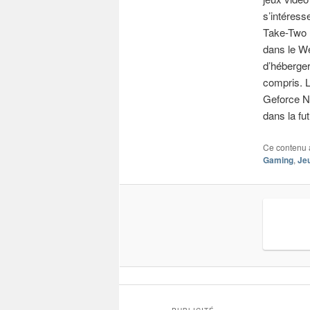
s’intéress
Take-Two I
dans le We
d’héberger
compris. 
Geforce N
dans la fu
Ce contenu 
Gaming
,
Je