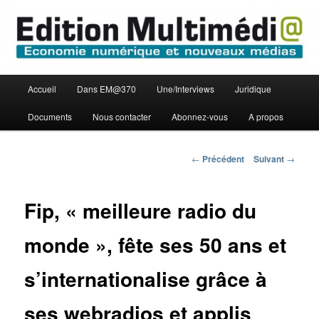
Aller
Economie numérique et Nouveaux médias
au
contenu
principal
Edition Multimédi@
Menu
Accueil
Dans EM@370
Une/Interviews
Juridique
principal
Documents
Nous contacter
Abonnez-vous
A propos
Navigation
←
Précédent
Suivant
→
des
articles
Fip, « meilleure radio du
monde », fête ses 50 ans et
s’internationalise grâce à
ses webradios et applis