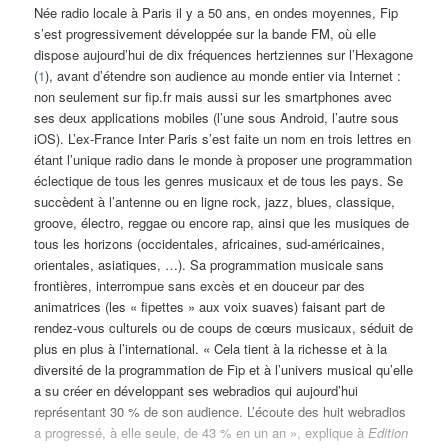
Née radio locale à Paris il y a 50 ans, en ondes moyennes, Fip
s’est progressivement développée sur la bande FM, où elle
dispose aujourd’hui de dix fréquences hertziennes sur l’Hexagone
(
1
), avant d’étendre son audience au monde entier via Internet :
non seulement sur fip.fr mais aussi sur les smartphones avec
ses deux applications mobiles (l’une sous Android, l’autre sous
iOS). L’ex-France Inter Paris s’est faite un nom en trois lettres en
étant l’unique radio dans le monde à proposer une programmation
éclectique de tous les genres musicaux et de tous les pays. Se
succèdent à l’antenne ou en ligne rock, jazz, blues, classique,
groove, électro, reggae ou encore rap, ainsi que les musiques de
tous les horizons (occidentales, africaines, sud-américaines,
orientales, asiatiques, …). Sa programmation musicale sans
frontières, interrompue sans excès et en douceur par des
animatrices (les « fipettes » aux voix suaves) faisant part de
rendez-vous culturels ou de coups de cœurs musicaux, séduit de
plus en plus à l’international. « Cela tient à la richesse et à la
diversité de la programmation de Fip et à l’univers musical qu’elle
a su créer en développant ses webradios qui aujourd’hui
représentant 30 % de son audience. L’écoute des huit webradios
a progressé, à elle seule, de 43 % en un an », explique à
Edition