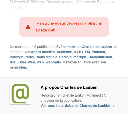
Multimédi@
Bérénice Ravache
(photo)
, directrice de Fip depuis
août 2017.
Il y a eu une erreur. Veuillez svp rafraîchir
la page Web.
Ce contenu a été publié dans
Evénement
par
Charles de Laubier
, et
marqué avec
Applis mobiles
,
Audience
,
DAB+
,
FM
,
Podcast
,
Politique
,
radio
,
Radio digitale
,
Radio numérique
,
Radiodiffusion
,
RNT
,
Sites Web
,
Web
,
Webradio
. Mettez-le en favori avec son
permalien
.
A propos Charles de Laubier
Rédacteur en chef de Edition Multimédi@,
directeur de la publication.
Voir tous les articles de Charles de Laubier
→