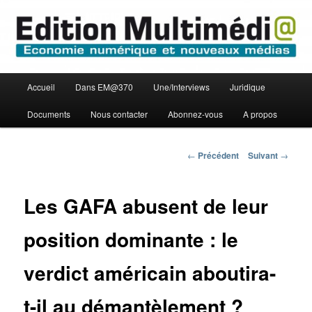
Aller
Economie numérique et Nouveaux médias
au
contenu
principal
Edition Multimédi@
Menu
Accueil
Dans EM@370
Une/Interviews
Juridique
principal
Documents
Nous contacter
Abonnez-vous
A propos
Navigation
←
Précédent
Suivant
→
des
articles
Les GAFA abusent de leur
position dominante : le
verdict américain aboutira-
t-il au démantèlement ?