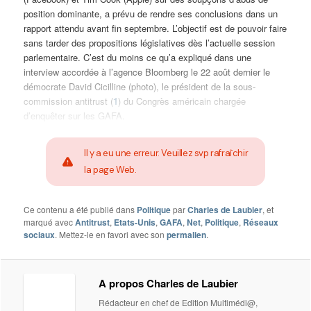
position dominante, a prévu de rendre ses conclusions dans un
rapport attendu avant fin septembre. L’objectif est de pouvoir faire
sans tarder des propositions législatives dès l’actuelle session
parlementaire. C’est du moins ce qu’a expliqué dans une
interview accordée à l’agence Bloomberg le 22 août dernier le
démocrate David Cicilline (photo), le président de la sous-
commission antitrust (
1
) du Congrès américain chargée
d’enquêter sur les GAFA.
Il y a eu une erreur. Veuillez svp rafraîchir
la page Web.
Ce contenu a été publié dans
Politique
par
Charles de Laubier
, et
marqué avec
Antitrust
,
Etats-Unis
,
GAFA
,
Net
,
Politique
,
Réseaux
sociaux
. Mettez-le en favori avec son
permalien
.
A propos Charles de Laubier
Rédacteur en chef de Edition Multimédi@,