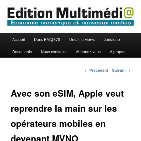
Aller
Economie numérique et Nouveaux médias
au
contenu
principal
Edition Multimédi@
Menu
Accueil
Dans EM@370
Une/Interviews
Juridique
principal
Documents
Nous contacter
Abonnez-vous
A propos
Navigation
←
Précédent
Suivant
→
des
articles
Avec son eSIM, Apple veut
reprendre la main sur les
opérateurs mobiles en
devenant MVNO