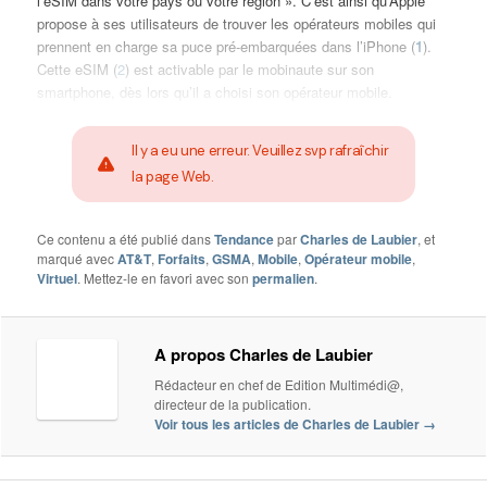
l’eSIM dans votre pays ou votre région ». C’est ainsi qu’Apple
propose à ses utilisateurs de trouver les opérateurs mobiles qui
prennent en charge sa puce pré-embarquées dans l’iPhone (
1
).
Cette eSIM (
2
) est activable par le mobinaute sur son
smartphone, dès lors qu’il a choisi son opérateur mobile.
Il y a eu une erreur. Veuillez svp rafraîchir
la page Web.
Ce contenu a été publié dans
Tendance
par
Charles de Laubier
, et
marqué avec
AT&T
,
Forfaits
,
GSMA
,
Mobile
,
Opérateur mobile
,
Virtuel
. Mettez-le en favori avec son
permalien
.
A propos Charles de Laubier
Rédacteur en chef de Edition Multimédi@,
directeur de la publication.
Voir tous les articles de Charles de Laubier
→