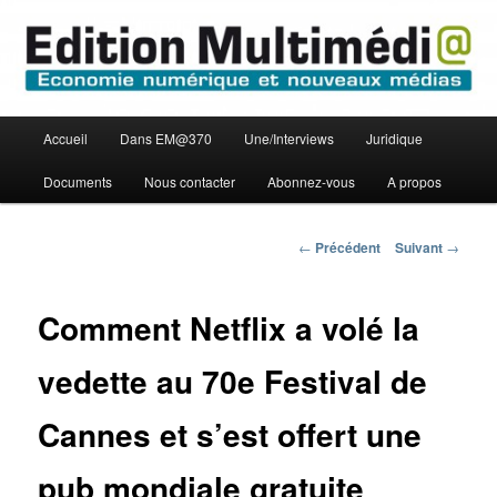
Aller
Economie numérique et Nouveaux médias
au
contenu
principal
Edition Multimédi@
Menu
Accueil
Dans EM@370
Une/Interviews
Juridique
principal
Documents
Nous contacter
Abonnez-vous
A propos
Navigation
←
Précédent
Suivant
→
des
articles
Comment Netflix a volé la
vedette au 70e Festival de
Cannes et s’est offert une
pub mondiale gratuite