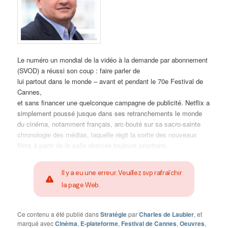
Le numéro un mondial de la vidéo à la demande par abonnement
(SVOD) a réussi son coup : faire parler de
lui partout dans le monde – avant et pendant le 70e Festival de
Cannes,
et sans financer une quelconque campagne de publicité. Netflix a
simplement poussé jusque dans ses retranchements le monde
du cinéma, notamment français, arc-bouté sur sa sacro-sainte
chronologie des médias, laquelle régit la sortie des nouveaux
films à partir de la salle obscure toujours prioritaire.
Il y a eu une erreur. Veuillez svp rafraîchir
la page Web.
Ce contenu a été publié dans
Stratégie
par
Charles de Laubier
, et
marqué avec
Cinéma
,
E-plateforme
,
Festival de Cannes
,
Oeuvres
,