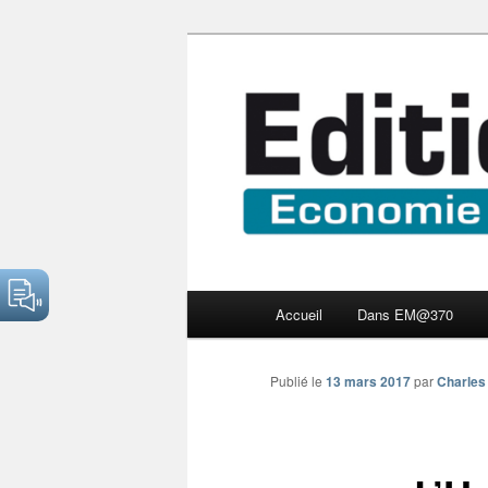
Aller
Economie numérique et Nouve
au
contenu
Edition Multi
principal
Menu
Accueil
Dans EM@370
principal
Publié le
13 mars 2017
par
Charles