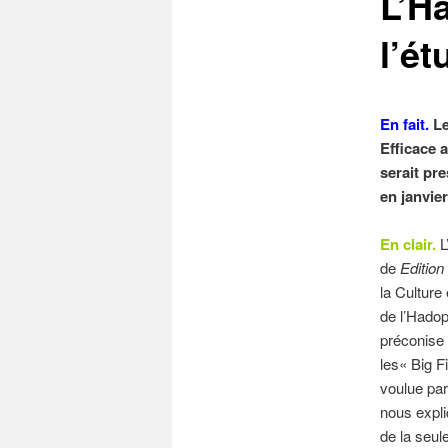
L’Ha
l’ét
En fait.
Le
Efficace 
serait pr
en janvie
En clair.
L
de
Editio
la Cultur
de l’Hadop
préconise
les« Big Fi
voulue par
nous expli
de la seu