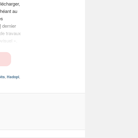
élécharger,
chéant au
es
] dernier
s de travaux
visuel ».
its
,
Hadopi
,