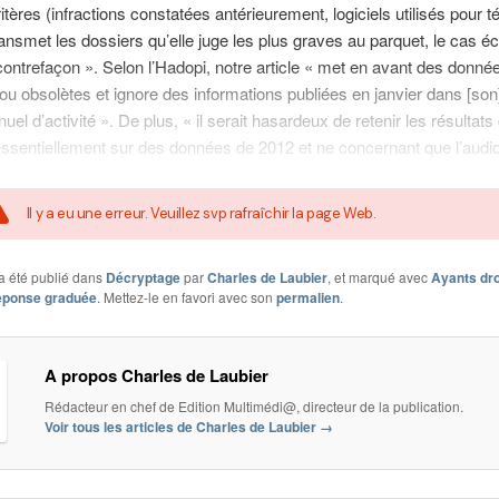
itères (infractions constatées antérieurement, logiciels utilisés pour t
ransmet les dossiers qu’elle juge les plus graves au parquet, le cas é
a contrefaçon ». Selon l’Hadopi, notre article « met en avant des donné
ou obsolètes et ignore des informations publiées en janvier dans [son
uel d’activité ». De plus, « il serait hasardeux de retenir les résultat
ssentiellement sur des données de 2012 et ne concernant que l’audio
Il y a eu une erreur. Veuillez svp rafraîchir la page Web.
a été publié dans
Décryptage
par
Charles de Laubier
, et marqué avec
Ayants dro
ponse graduée
. Mettez-le en favori avec son
permalien
.
A propos Charles de Laubier
Rédacteur en chef de Edition Multimédi@, directeur de la publication.
Voir tous les articles de Charles de Laubier
→