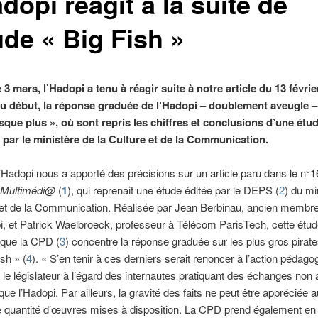
dopi réagit à la suite de
ude « Big Fish »
 3 mars, l’Hadopi a tenu à réagir suite à notre article du 13 février
au début, la réponse graduée de l’Hadopi – doublement aveugle –
esque plus », où sont repris les chiffres et conclusions d’une étu
r par le ministère de la Culture et de la Communication.
’Hadopi nous a apporté des précisions sur un article paru dans le n°1
n Multimédi@
(
1
), qui reprenait une étude éditée par le DEPS (
2
) du mi
e et de la Communication. Réalisée par Jean Berbinau, ancien membr
i, et Patrick Waelbroeck, professeur à Télécom ParisTech, cette étu
 que la CPD (
3
) concentre la réponse graduée sur les plus gros pirate
sh » (
4
). « S’en tenir à ces derniers serait renoncer à l’action pédago
 le législateur à l’égard des internautes pratiquant des échanges non 
que l’Hadopi. Par ailleurs, la gravité des faits ne peut être appréciée 
le quantité d’œuvres mises à disposition. La CPD prend également e