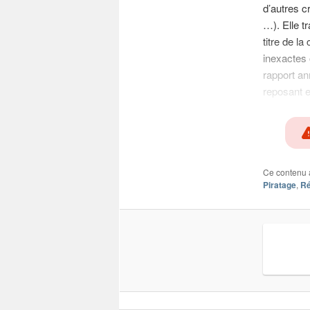
d’autres cr
…). Elle t
titre de l
inexactes 
rapport ann
reposant e
Ce contenu 
Piratage
,
Ré