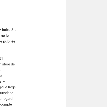
 intitulé «
 ne le
de publiée
61
nistère de
e
de
s –
gique large
autorisés,
au regard
n compte