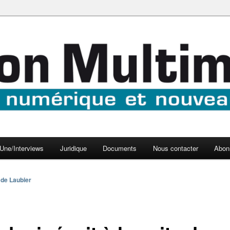
aux médias
médi@
Une/Interviews
Juridique
Documents
Nous contacter
Abon
 de Laubier