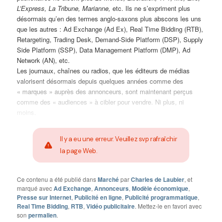
L’Express, La Tribune, Marianne,
etc. Ils ne s’expriment plus
désormais qu’en des termes anglo-saxons plus abscons les uns
que les autres : Ad Exchange (Ad Ex), Real Time Bidding (RTB),
Retargeting, Trading Desk, Demand-Side Platform (DSP), Supply
Side Platform (SSP), Data Management Platform (DMP), Ad
Network (AN), etc.
Les journaux, chaînes ou radios, que les éditeurs de médias
valorisent désormais depuis quelques années comme des
« marques » auprès des annonceurs, sont maintenant perçus
comme des « audiences » à cibler pour vendre. Ni plus, ni
moins.
Il y a eu une erreur. Veuillez svp rafraîchir
la page Web.
Ce contenu a été publié dans
Marché
par
Charles de Laubier
, et
marqué avec
Ad Exchange
,
Annonceurs
,
Modèle économique
,
Presse sur Internet
,
Publicité en ligne
,
Publicité programmatique
,
Real Time Bidding
,
RTB
,
Vidéo publicitaire
. Mettez-le en favori avec
son
permalien
.