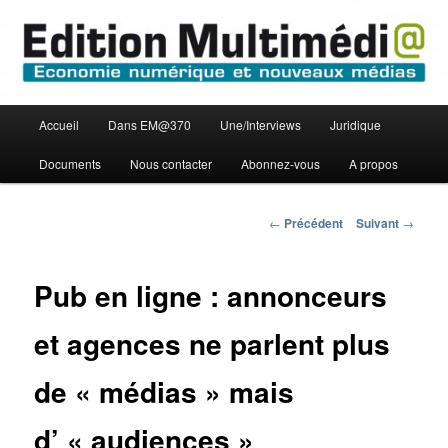
Aller
Economie numérique et Nouveaux médias
au
contenu
principal
Edition Multimédi@
Menu
Accueil
Dans EM@370
Une/Interviews
Juridique
principal
Documents
Nous contacter
Abonnez-vous
A propos
Navigation
←
Précédent
Suivant
→
des
articles
Pub en ligne : annonceurs
et agences ne parlent plus
de « médias » mais
d’ « audiences »