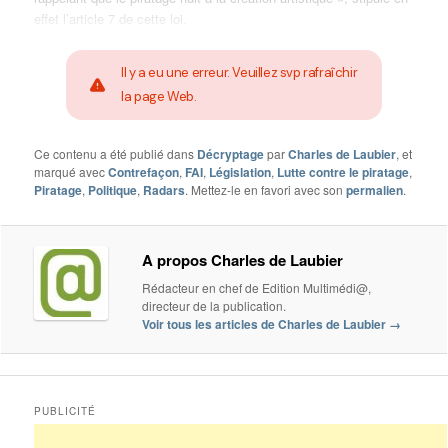
effet l’article 7 de cette loi.
Il y a eu une erreur. Veuillez svp rafraîchir
la page Web.
Ce contenu a été publié dans
Décryptage
par
Charles de Laubier
, et
marqué avec
Contrefaçon
,
FAI
,
Législation
,
Lutte contre le piratage
,
Piratage
,
Politique
,
Radars
. Mettez-le en favori avec son
permalien
.
A propos Charles de Laubier
Rédacteur en chef de Edition Multimédi@,
directeur de la publication.
Voir tous les articles de Charles de Laubier
→
PUBLICITÉ