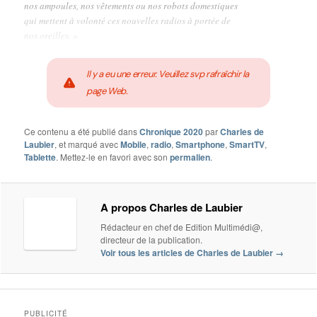
nos ampoules, nos vêtements ou nos robots domestiques
qui mettent à volonté ces nouvelles radios à portée de
nos oreilles. »
Il y a eu une erreur. Veuillez svp rafraîchir la
page Web.
Ce contenu a été publié dans
Chronique 2020
par
Charles de
Laubier
, et marqué avec
Mobile
,
radio
,
Smartphone
,
SmartTV
,
Tablette
. Mettez-le en favori avec son
permalien
.
A propos Charles de Laubier
Rédacteur en chef de Edition Multimédi@,
directeur de la publication.
Voir tous les articles de Charles de Laubier
→
PUBLICITÉ