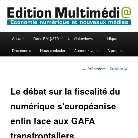
Aller
Economie numérique et Nouveaux médias
au
contenu
principal
Edition Multimédi@
Menu
Accueil
Dans EM@370
Une/Interviews
Juridique
principal
Documents
Nous contacter
Abonnez-vous
A propos
Navigation
←
Précédent
Suivant
→
des
articles
Le débat sur la fiscalité du
numérique s’européanise
enfin face aux GAFA
transfrontaliers