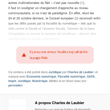
autres multinationales du Net – n’est pas nouvelle (
1
),
il faut ici souligner un changement d’approche au niveau
communautaire, si ce n’est de paradigme. En effet, réuni les
24 et 25 octobre derniers, le Conseil européen (
2
) reconnaît enfin
que les défis posés par la fiscalité du numérique – tels que la
lutte contre la fraude et l’évasion fiscale, l’érosion de la base
d’imposition ou encore le transfert de bénéfices – doivent être
appréhendés au niveau international.
Il y a eu une erreur. Veuillez svp rafraîchir
la page Web.
Ce contenu a été publié dans
Juridique
par
Charles de Laubier
, et
marqué avec
Economie numérique
,
Fiscalité numérique
,
GAFA
,
Impôt
,
Juridique
,
Numérique
. Mettez-le en favori avec son
permalien
.
A propos Charles de Laubier
Rédacteur en chef de Edition Multimédi@,