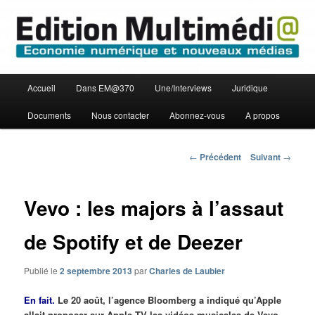
Aller
Economie numérique et Nouveaux médias
au
contenu
principal
Edition Multimédi@
Menu
Accueil
Dans EM@370
Une/Interviews
Juridique
principal
Documents
Nous contacter
Abonnez-vous
A propos
Navigation
←
Précédent
Suivant
→
des
articles
Vevo : les majors à l’assaut
de Spotify et de Deezer
Publié le
2 septembre 2013
par
Charles de Laubier
En fait.
Le 20 août, l’agence Bloomberg a indiqué qu’Apple
allait proposer sur Apple TV les vidéos musicales de Vevo –