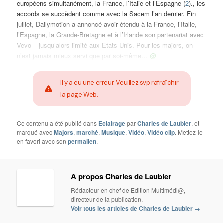
européens simultanément, la France, l’Italie et l’Espagne (
2
)., les
accords se succèdent comme avec la Sacem l’an dernier. Fin
juillet, Dailymotion a annoncé avoir étendu à la France, l’Italie,
l’Espagne, la Grande-Bretagne et à l’Irlande son partenariat avec
Vevo – jusqu’alors limité aux Etats-Unis. Pour les majors, on
n’est jamais mieux servi que par soi-même…
@
Il y a eu une erreur. Veuillez svp rafraîchir
la page Web.
Ce contenu a été publié dans
Eclairage
par
Charles de Laubier
, et
marqué avec
Majors
,
marché
,
Musique
,
Vidéo
,
Vidéo clip
. Mettez-le
en favori avec son
permalien
.
A propos Charles de Laubier
Rédacteur en chef de Edition Multimédi@,
directeur de la publication.
Voir tous les articles de Charles de Laubier
→