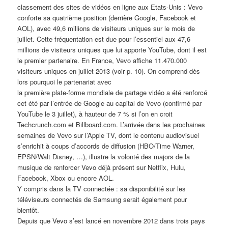
classement des sites de vidéos en ligne aux Etats-Unis : Vevo
conforte sa quatrième position (derrière Google, Facebook et
AOL), avec 49,6 millions de visiteurs uniques sur le mois de
juillet. Cette fréquentation est due pour l’essentiel aux 47,6
millions de visiteurs uniques que lui apporte YouTube, dont il est
le premier partenaire. En France, Vevo affiche 11.470.000
visiteurs uniques en juillet 2013 (voir p. 10). On comprend dès
lors pourquoi le partenariat avec
la première plate-forme mondiale de partage vidéo a été renforcé
cet été par l’entrée de Google au capital de Vevo (confirmé par
YouTube le 3 juillet), à hauteur de 7 % si l’on en croit
Techcrunch.com et Billboard.com. L’arrivée dans les prochaines
semaines de Vevo sur l’Apple TV, dont le contenu audiovisuel
s’enrichit à coups d’accords de diffusion (HBO/Time Warner,
EPSN/Walt Disney, …), illustre la volonté des majors de la
musique de renforcer Vevo déjà présent sur Netflix, Hulu,
Facebook, Xbox ou encore AOL.
Y compris dans la TV connectée : sa disponibilité sur les
téléviseurs connectés de Samsung serait également pour
bientôt.
Depuis que Vevo s’est lancé en novembre 2012 dans trois pays