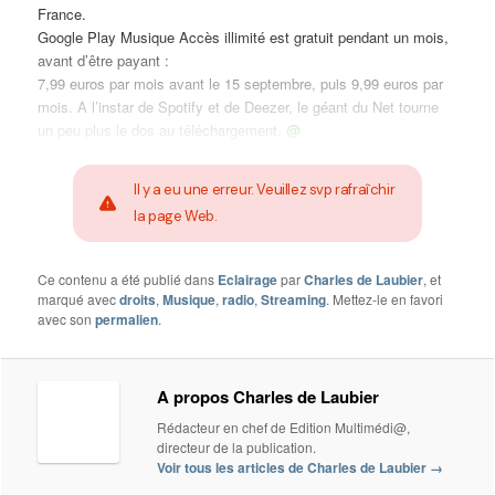
France.
Google Play Musique Accès illimité est gratuit pendant un mois,
avant d’être payant :
7,99 euros par mois avant le 15 septembre, puis 9,99 euros par
mois. A l’instar de Spotify et de Deezer, le géant du Net tourne
un peu plus le dos au téléchargement.
@
Il y a eu une erreur. Veuillez svp rafraîchir
la page Web.
Ce contenu a été publié dans
Eclairage
par
Charles de Laubier
, et
marqué avec
droits
,
Musique
,
radio
,
Streaming
. Mettez-le en favori
avec son
permalien
.
A propos Charles de Laubier
Rédacteur en chef de Edition Multimédi@,
directeur de la publication.
Voir tous les articles de Charles de Laubier
→