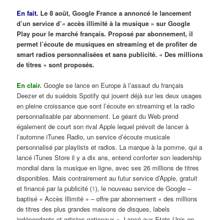
En fait.
Le 8 août, Google France a annoncé le lancement
d’un service d’« accès illimité à la musique » sur Google
Play pour le marché français. Proposé par abonnement, il
permet l’écoute de musiques en streaming et de profiter de
smart radios personnalisées et sans publicité. « Des millions
de titres » sont proposés.
En clair.
Google se lance en Europe à l’assaut du français
Deezer et du suédois Spotify qui jouent déjà sur les deux usages
en pleine croissance que sont l’écoute en streaming et la radio
personnalisable par abonnement. Le géant du Web prend
également de court son rival Apple lequel prévoit de lancer à
l’automne iTunes Radio, un service d’écoute musicale
personnalisé par playlists et radios. La marque à la pomme, qui a
lancé iTunes Store il y a dix ans, entend conforter son leadership
mondial dans la musique en ligne, avec ses 26 millions de titres
disponibles. Mais contrairement au futur service d’Apple, gratuit
et financé par la publicité (
1
), le nouveau service de Google –
baptisé « Accès Illimité » – offre par abonnement « des millions
de titres des plus grandes maisons de disques, labels
indépendants et artistes nationaux ». Lancé aux Etats-Unis en