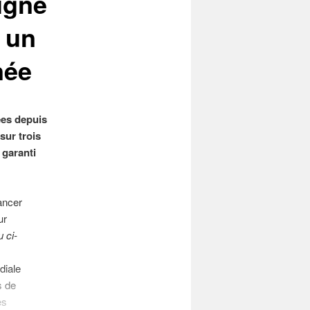
igné
c un
née
ées depuis
sur trois
 garanti
ancer
ur
u ci-
diale
s de
es