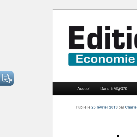
Aller
Economie numérique et Nouve
au
contenu
Edition Multi
principal
Menu
Accueil
Dans EM@370
principal
Publié le
25 février 2013
par
Charle