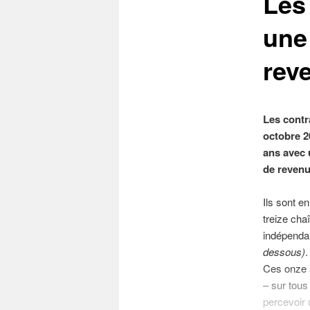
Les
une
rev
Les contr
octobre 20
ans avec 
de revenu
Ils sont e
treize cha
indépenda
dessous)
.
Ces onze a
– sur tous
percevoir 