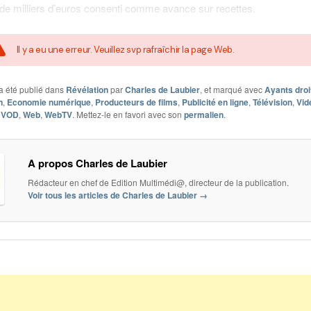
de milliers d’euros consenti comme avance sur recettes.
Il y a eu une erreur. Veuillez svp rafraîchir la page Web.
a été publié dans
Révélation
par
Charles de Laubier
, et marqué avec
Ayants droi
n
,
Economie numérique
,
Producteurs de films
,
Publicité en ligne
,
Télévision
,
Vid
,
VOD
,
Web
,
WebTV
. Mettez-le en favori avec son
permalien
.
A propos Charles de Laubier
Rédacteur en chef de Edition Multimédi@, directeur de la publication.
Voir tous les articles de Charles de Laubier
→