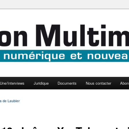
aux médias
médi@
Une/Interviews
Juridique
Documents
Nous contacter
Abon
s de Laubier