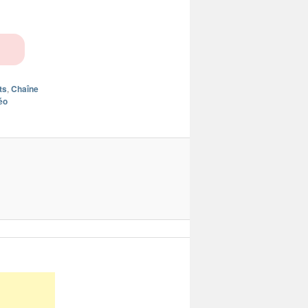
ts
,
Chaîne
éo