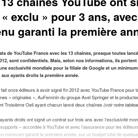
 13 chaînes YouTube ont s
 « exclu » pour 3 ans, ave
enu garanti la première an
ats de YouTube France avec les 13 chaînes, presque toutes lanc
12, sont confidentiels. Mais, selon nos informations, ils portent 
une exclusivité mondiale pour la filiale de Google et un minimum
 aux ayants droits la première année.
n fait onze éditeurs à avoir signé fin 2012 avec YouTube France pour l
înes « originales », AuFeminin du groupe Axel Springer et le producte
nt Troisième Oeil ayant chacun lancé deux chaînes
(voir notre tablea
yants droits ont signé un contrat sur trois ans avec l’exclusivité mon
 supports – accordée à YouTube et avec l’assurance pour les éditeur
un minimum garanti la première année, sur un budget total de quelqu