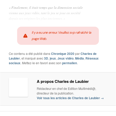
« Finalement, il était temps que la dimension sociale
vienne aux jeux vidéo, tant le jeu se joue en société
depuis ses origines les plus anciennes. »
Il y a eu une erreur. Veuillez svp rafraîchir la
page Web.
Ce contenu a été publié dans
Chronique 2020
par
Charles de
Laubier
, et marqué avec
3D
,
jeux
,
Jeux vidéo
,
Média
,
Réseaux
sociaux
. Mettez-le en favori avec son
permalien
.
A propos Charles de Laubier
Rédacteur en chef de Edition Multimédi@,
directeur de la publication.
Voir tous les articles de Charles de Laubier
→