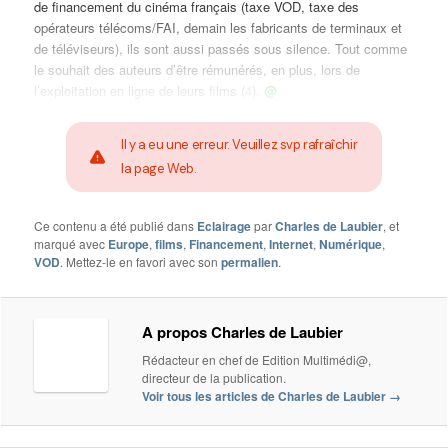
de financement du cinéma français (taxe VOD, taxe des
opérateurs télécoms/FAI, demain les fabricants de terminaux et
de téléviseurs), ils sont aussi passés sous silence. Tout comme
le souhait des auteurs d’être rémunérés, en plus, lors de
l’exploitation en ligne de leurs films (
4
).
@
Il y a eu une erreur. Veuillez svp rafraîchir
la page Web.
Ce contenu a été publié dans
Eclairage
par
Charles de Laubier
, et
marqué avec
Europe
,
films
,
Financement
,
Internet
,
Numérique
,
VOD
. Mettez-le en favori avec son
permalien
.
A propos Charles de Laubier
Rédacteur en chef de Edition Multimédi@,
directeur de la publication.
Voir tous les articles de Charles de Laubier
→