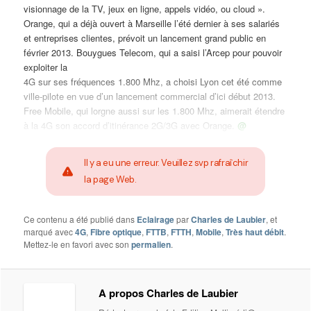
visionnage de la TV, jeux en ligne, appels vidéo, ou cloud ».
Orange, qui a déjà ouvert à Marseille l’été dernier à ses salariés
et entreprises clientes, prévoit un lancement grand public en
février 2013. Bouygues Telecom, qui a saisi l’Arcep pour pouvoir
exploiter la
4G sur ses fréquences 1.800 Mhz, a choisi Lyon cet été comme
ville-pilote en vue d’un lancement commercial d’ici début 2013.
Free Mobile, qui lorgne aussi sur les 1.800 Mhz, aimerait étendre
à la 4G son accord d’itinérance 2G/3G avec Orange.
@
Il y a eu une erreur. Veuillez svp rafraîchir
la page Web.
Ce contenu a été publié dans
Eclairage
par
Charles de Laubier
, et
marqué avec
4G
,
Fibre optique
,
FTTB
,
FTTH
,
Mobile
,
Très haut débit
.
Mettez-le en favori avec son
permalien
.
A propos Charles de Laubier