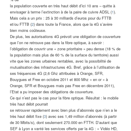
la population couverte en très haut débit d’ici 10 ans – quitte à
envisager à terme l’extinction à de la paire de cuivre ADSL (
1
).
Mais cela a un prix : 25 à 30 milliards d’euros pour du FTTB
et/ou FTTB (
2
) dans toute la France, alors que la 4G s’avère
bien moins coûteuse.
De plus, les autorisations 4G prévoit une obligation de couverture
que l’on ne retrouve pas dans la fibre optique, à savoir :
l’obligation de couvrir une « zone prioritaire » peu dense (18 % de
la population mais plus de 60 % de la surface du territoire) aussi
vite que les zones urbaines rentables, avec la possibilité de
mutualisation des infrastructures 4G. Bref, grâce à l’utilisation de
ses fréquences 4G (2,6 Ghz attribuées à Orange, SFR,
Bouygues et Free en octobre 2011 et 800 Mhz « en or » à
Orange, SFR et Bouygues mais pas Free en décembre 2011),
l’Etat a pu imposer des obligations de couverture.
Ce qui n’est pas le cas pour la fibre optique. Résultat : le mobile
très haut débit pourrait
se retrouver rapidement avec bien plus d’abonnés que n’en a le
très haut débit fixe (
3
) avec ses 1,49 million d’abonnés (à partir
de 30 Mbits/s), dont seulement 270.000 en FTTH. D’autant que
SEF à Lyon a vanté les services offerts par la 4G : « Vidéo HD,