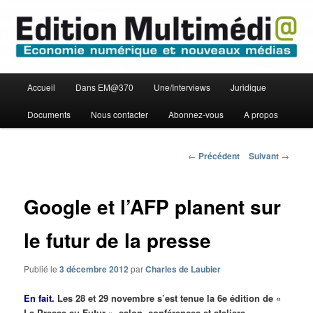
Aller
Economie numérique et Nouveaux médias
au
contenu
principal
Edition Multimédi@
Menu
Accueil
Dans EM@370
Une/Interviews
Juridique
principal
Documents
Nous contacter
Abonnez-vous
A propos
Navigation
←
Précédent
Suivant
→
des
articles
Google et l’AFP planent sur
le futur de la presse
Publié le
3 décembre 2012
par
Charles de Laubier
En fait.
Les 28 et 29 novembre s’est tenue la 6e édition de «
La Presse au Futur », salon, conférences et ateliers