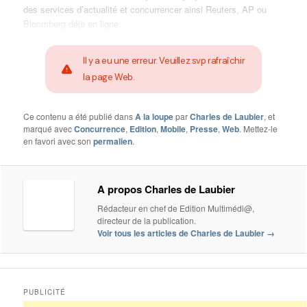
des services d’actualité et concurrencer ainsi Reuters, AP ou
Bloomberg déjà en ligne.
Il y a eu une erreur. Veuillez svp rafraîchir
la page Web.
Ce contenu a été publié dans
A la loupe
par
Charles de Laubier
, et
marqué avec
Concurrence
,
Edition
,
Mobile
,
Presse
,
Web
. Mettez-le
en favori avec son
permalien
.
A propos Charles de Laubier
Rédacteur en chef de Edition Multimédi@,
directeur de la publication.
Voir tous les articles de Charles de Laubier
→
PUBLICITÉ