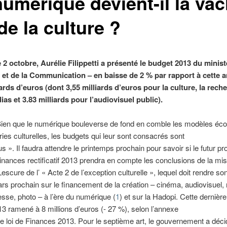
numérique devient-il la vac
 de la culture ?
 2 octobre, Aurélie Filippetti a présenté le budget 2013 du minist
e et de la Communication – en baisse de 2 % par rapport à cette 
iards d’euros (dont 3,55 milliards d’euros pour la culture, la rech
ias et 3.83 milliards pour l’audiovisuel public).
ien que le numérique bouleverse de fond en comble les modèles é
ries culturelles, les budgets qui leur sont consacrés sont
s ». Il faudra attendre le printemps prochain pour savoir si le futur pro
Finances rectificatif 2013 prendra en compte les conclusions de la mi
escure de l’ « Acte 2 de l’exception culturelle », lequel doit rendre so
ars prochain sur le financement de la création – cinéma, audiovisuel,
resse, photo – à l’ère du numérique (
1
) et sur la Hadopi. Cette dernière
3 ramené à 8 millions d’euros (- 27 %), selon l’annexe
de loi de Finances 2013. Pour le septième art, le gouvernement a déci