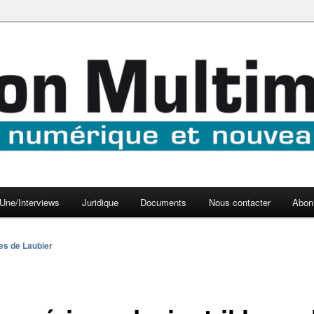
aux médias
médi@
Une/Interviews
Juridique
Documents
Nous contacter
Abon
es de Laubier