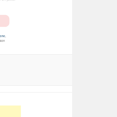
cnc
,
 son