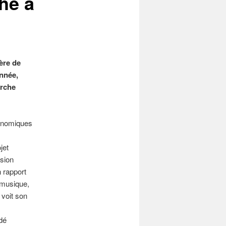
he à
ère de
année,
erche
conomiques
jet
ssion
n rapport
 musique,
 voit son
dé