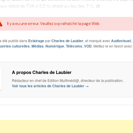
 taux réduit de TVA à 5,5 % rétabli au lieu des 7 %.
@
Il y a eu une erreur. Veuillez svp rafraîchir la page Web.
a été publié dans
Eclairage
par
Charles de Laubier
, et marqué avec
Audiovisuel
,
ustries culturelles
,
Médias
,
Numérique
,
Télécoms
,
VOD
. Mettez-le en favori avec
A propos Charles de Laubier
Rédacteur en chef de Edition Multimédi@, directeur de la publication.
Voir tous les articles de Charles de Laubier
→