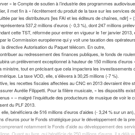
rver » le Compte de soutien à l’industrie des programmes audiovisue
ier, il met fin à « l’écrêtement du produit de la taxe sur les services d
ttée par les distributeurs [les FAI et les éditeurs de chaînes, ndlr] » (
 représentera 537,2 millions d’euros (- 0,3 %), dont 247 millions prélev
dant cette TST, réformée pour entrer en vigueur le 1er janvier 2013, 
par le Commission européenne qui y voit une taxation des opérateur
à la directive Autorisation du Paquet télécom. En outre,
contribuer au redressement des finances publiques, le fonds de roule
subira un prélèvement exceptionnel à hauteur de 150 millions d’euros 
a ministre, tout en précisant que cela impactera les investissement
mérique. La taxe VOD, elle, s’élèvera à 30,25 millions (-7 %).
itive, les recettes fiscales affectées au CNC en 2013 devraient être s
ssurer Aurélie Filippetti. Pour la filière musicale, « les dispositifs exis
enus » – malgré l’inquiétude des producteurs de musique de voir le cr
bsent du PLF 2013.
 elle, bénéficiera de 516 millions d’euros d’aides (- 3,24 % sur un an),
ons d’euros pour le Fonds stratégique pour le développement de la pr
comprenant notamment le Fonds d’aide au développement des servi
igne. Quant au livre, qui bénéficie de 250 millions d’euros, il a déjà vu 