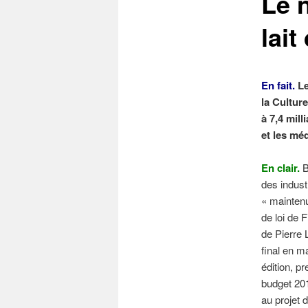
Le 
lait
En fait.
Le
la Cultur
à 7,4 mill
et les méd
En clair.
B
des indust
« maintenu
de loi de 
de Pierre L
final en m
édition, p
budget 201
au projet 