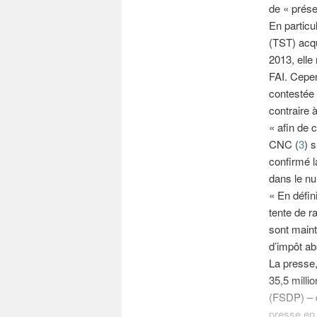
de « prése
En particul
(TST) acqui
2013, elle
FAI. Cepen
contestée 
contraire 
« afin de 
CNC (
3
) 
confirmé l
dans le nu
« En défin
tente de ra
sont maint
d’impôt a
La presse,
35,5 milli
(FSDP) – 
presse en l