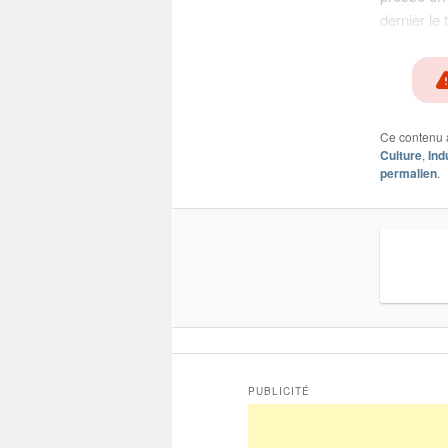
dernier le
Ce contenu 
Culture
,
Ind
permalien
.
PUBLICITÉ