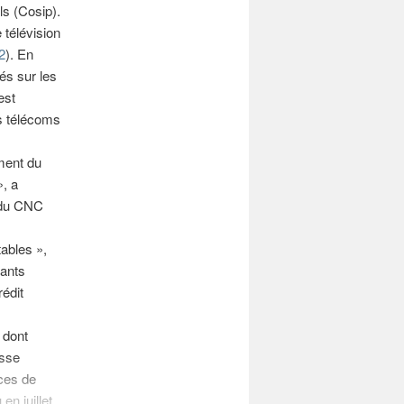
ls (Cosip).
e télévision
2
). En
és sur les
est
s télécoms
ment du
», a
s du CNC
tables »,
tants
édit
 dont
esse
ces de
en juillet