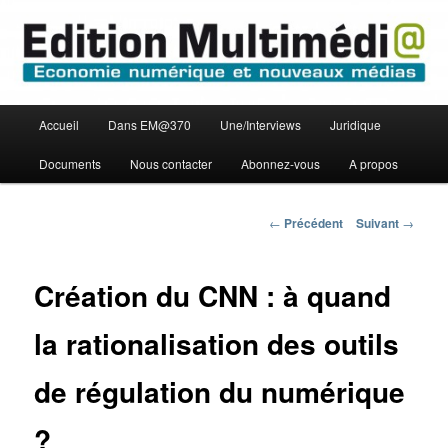
Aller
Economie numérique et Nouveaux médias
au
contenu
principal
Edition Multimédi@
Menu
Accueil
Dans EM@370
Une/Interviews
Juridique
principal
Documents
Nous contacter
Abonnez-vous
A propos
Navigation
←
Précédent
Suivant
→
des
articles
Création du CNN : à quand
la rationalisation des outils
de régulation du numérique
?