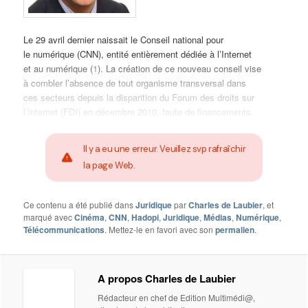
Le 29 avril dernier naissait le Conseil national pour
le numérique (CNN), entité entièrement dédiée à l’Internet
et au numérique (
1
). La création de ce nouveau conseil vise
à combler l’absence de tout organisme transversal dans
ces secteurs depuis la disparition du Forum des droits sur
l’Internet (FDI) en décembre 2010, faute de financements.
Il y a eu une erreur. Veuillez svp rafraîchir
la page Web.
Ce contenu a été publié dans
Juridique
par
Charles de Laubier
, et
marqué avec
Cinéma
,
CNN
,
Hadopi
,
Juridique
,
Médias
,
Numérique
,
Télécommunications
. Mettez-le en favori avec son
permalien
.
A propos Charles de Laubier
Rédacteur en chef de Edition Multimédi@,