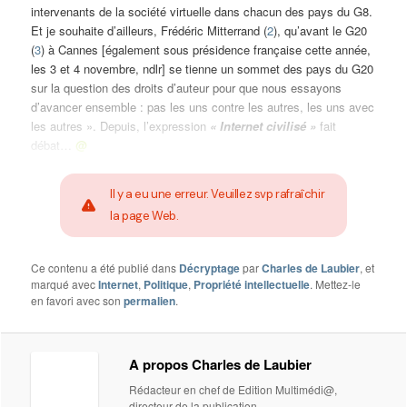
intervenants de la société virtuelle dans chacun des pays du G8.
Et je souhaite d’ailleurs, Frédéric Mitterrand (
2
), qu’avant le G20
(
3
) à Cannes [également sous présidence française cette année,
les 3 et 4 novembre, ndlr] se tienne un sommet des pays du G20
sur la question des droits d’auteur pour que nous essayons
d’avancer ensemble : pas les uns contre les autres, les uns avec
les autres ». Depuis, l’expression
« Internet civilisé »
fait
débat…
@
Il y a eu une erreur. Veuillez svp rafraîchir
la page Web.
Ce contenu a été publié dans
Décryptage
par
Charles de Laubier
, et
marqué avec
Internet
,
Politique
,
Propriété intellectuelle
. Mettez-le
en favori avec son
permalien
.
A propos Charles de Laubier
Rédacteur en chef de Edition Multimédi@,
directeur de la publication.