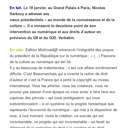
En fait.
Le 19 janvier, au Grand Palais à Paris, Nicolas
Sarkozy a adressé ses
vœux présidentiels « au monde de la connaissance et de la
culture ». Il a consacré le deuxième point de son
intervention au numérique et aux droits d’auteur en
prévision du G8 et du G20. Verbatim.
En clair.
Edition Multimédi@
retranscrit l’intégralité des propos
du président de la République sur le numérique : « (…) Passons
de la culture au numérique qui est lié.
Il y eu beaucoup de malentendus ; c’est une affaire extrêmement
difficile. C’est Beaumarchais qui a inventé la notion de droit
d’auteur et c’est la France qui a porté le copyright au niveau
international. Vous les artistes, vous les créateurs, vous ne
pouvez pas passer d’une époque où vous aviez à faire face aux
caprices des princes – qui vous protégeaient, qui vous
subventionnaient – à un système où le progrès fantastique que
représente l’économie du numérique – qui met à la disposition de
tous, à tout moment, toute la création, ce succès qui est
incontestable, ce progrès qui est incontestable – se ferait au
détriment de la protection du droit à la création et du droit