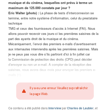
musique et du cinéma, lesquelles ont prévu à terme un
maximum de 125.000 constats par jour ?
Eric Walter (photo) :
La phase de tests d’interconnexion se
termine, entre notre système d’information, celui du prestataire
technique
TMG et ceux des fournisseurs d’accès à Internet (FAI). Nous
allons pouvoir recevoir ces jours-ci les premières saisines de la
part des ayants droit de la musique et du cinéma.
Mécaniquement, l’envoi des premiers e-mails d’avertissement
aux internautes interviendra après les premières saisines. Mais
je ne peux pas vous dire s’ils partiront d’ici à fin juillet car
la Commission de protection des droits (CPD) peut décider
d’envoyer ou non un e-mail. A compter de la réception des
saisines, nous avons deux mois pour envoyer les premiers e-
mails (
1
).
Il y a eu une erreur. Veuillez svp rafraîchir
la page Web.
Ce contenu a été publié dans
Interview
par
Charles de Laubier
, et