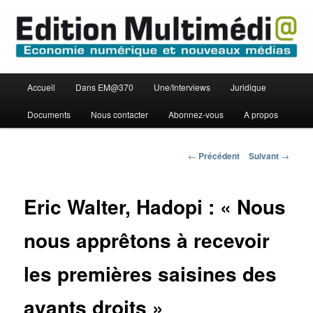
Aller
Economie numérique et Nouveaux médias
au
contenu
principal
Edition Multimédi@
Menu
Accueil
Dans EM@370
Une/Interviews
Juridique
principal
Documents
Nous contacter
Abonnez-vous
A propos
Navigation
←
Précédent
Suivant
→
des
articles
Eric Walter, Hadopi : « Nous
nous apprêtons à recevoir
les premières saisines des
ayants droits »