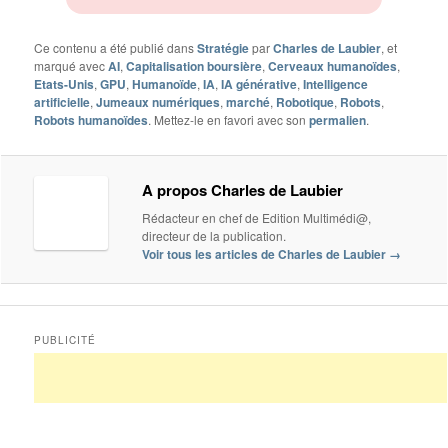
Ce contenu a été publié dans
Stratégie
par
Charles de Laubier
, et
marqué avec
AI
,
Capitalisation boursière
,
Cerveaux humanoïdes
,
Etats-Unis
,
GPU
,
Humanoïde
,
IA
,
IA générative
,
Intelligence
artificielle
,
Jumeaux numériques
,
marché
,
Robotique
,
Robots
,
Robots humanoïdes
. Mettez-le en favori avec son
permalien
.
A propos Charles de Laubier
Rédacteur en chef de Edition Multimédi@,
directeur de la publication.
Voir tous les articles de Charles de Laubier
→
PUBLICITÉ