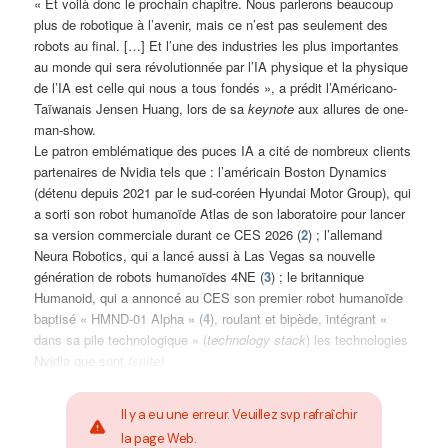
« Et voilà donc le prochain chapitre. Nous parlerons beaucoup
plus de robotique à l’avenir, mais ce n’est pas seulement des
robots au final. […] Et l’une des industries les plus importantes
au monde qui sera révolutionnée par l’IA physique et la physique
de l’IA est celle qui nous a tous fondés », a prédit l’Américano-
Taïwanais Jensen Huang, lors de sa
keynote
aux allures de one-
man-show.
Le patron emblématique des puces IA a cité de nombreux clients
partenaires de Nvidia tels que : l’américain Boston Dynamics
(détenu depuis 2021 par le sud-coréen Hyundai Motor Group), qui
a sorti son robot humanoïde Atlas de son laboratoire pour lancer
sa version commerciale durant ce CES 2026 (
2
) ; l’allemand
Neura Robotics, qui a lancé aussi à Las Vegas sa nouvelle
génération de robots humanoïdes 4NE (
3
) ; le britannique
Humanoid, qui a annoncé au CES son premier robot humanoïde
baptisé « HMND-01 Alpha » (
4
), roulant et bipède, intégrant «
dans sa pile technologique » (
technology stack
) les technologies
Nvidia que sont
(
suite
)
Il y a eu une erreur. Veuillez svp rafraîchir
la page Web.