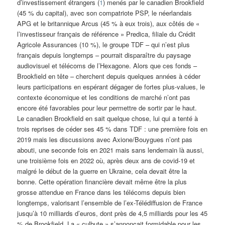
d’investissement étrangers (
1
) menés par le canadien Brookfield
(45 % du capital), avec son compatriote PSP, le néerlandais
APG et le britannique Arcus (45 % à eux trois), aux côtés de «
l’investisseur français de référence » Predica, filiale du Crédit
Agricole Assurances (10 %), le groupe TDF – qui n’est plus
français depuis longtemps – pourrait disparaître du paysage
audiovisuel et télécoms de l’Hexagone. Alors que ces fonds –
Brookfield en tête – cherchent depuis quelques années à céder
leurs participations en espérant dégager de fortes plus-values, le
contexte économique et les conditions de marché n’ont pas
encore été favorables pour leur permettre de sortir par le haut.
Le canadien Brookfield en sait quelque chose, lui qui a tenté à
trois reprises de céder ses 45 % dans TDF : une première fois en
2019 mais les discussions avec Axione/Bouygues n’ont pas
abouti, une seconde fois en 2021 mais sans lendemain là aussi,
une troisième fois en 2022 où, après deux ans de covid-19 et
malgré le début de la guerre en Ukraine, cela devait être la
bonne. Cette opération financière devait même être la plus
grosse attendue en France dans les télécoms depuis bien
longtemps, valorisant l’ensemble de l’ex-Télédiffusion de France
jusqu’à 10 milliards d’euros, dont près de 4,5 milliards pour les 45
% de Brookfield. La « culbute » s’annonçait formidable pour les