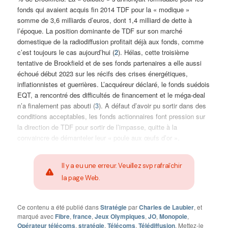
fonds qui avaient acquis fin 2014 TDF pour la « modique »
somme de 3,6 milliards d’euros, dont 1,4 milliard de dette à
l’époque. La position dominante de TDF sur son marché
domestique de la radiodiffusion profitait déjà aux fonds, comme
c’est toujours le cas aujourd’hui (
2
). Hélas, cette troisième
tentative de Brookfield et de ses fonds partenaires a elle aussi
échoué début 2023 sur les récifs des crises énergétiques,
inflationnistes et guerrières. L’acquéreur déclaré, le fonds suédois
EQT, a rencontré des difficultés de financement et le méga-deal
n’a finalement pas abouti (
3
). A défaut d’avoir pu sortir dans des
conditions acceptables, les fonds actionnaires font pression sur
la direction de TDF pour sortir de l’impasse, quitte à la
convaincre de démanteler leur « poule aux œufs d’or ».
Il y a eu une erreur. Veuillez svp rafraîchir
la page Web.
Ce contenu a été publié dans
Stratégie
par
Charles de Laubier
, et
marqué avec
Fibre
,
france
,
Jeux Olympiques
,
JO
,
Monopole
,
Opérateur télécoms
,
stratégie
,
Télécoms
,
Télédiffusion
. Mettez-le