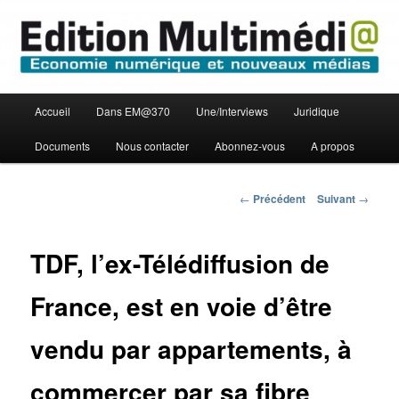
Aller
Economie numérique et Nouveaux médias
au
contenu
principal
Edition Multimédi@
Menu
Accueil
Dans EM@370
Une/Interviews
Juridique
principal
Documents
Nous contacter
Abonnez-vous
A propos
Navigation
←
Précédent
Suivant
→
des
articles
TDF, l’ex-Télédiffusion de
France, est en voie d’être
vendu par appartements, à
commercer par sa fibre