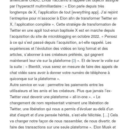
par l’hyperactif multimilliardaire : « Elon parle depuis très
longtemps de X, l’application de tout [everything app]. J’ai rejoint
l’entreprise pour m’associer à Elon afin de transformer Twitter en
X, l’application complète ». Cette stratégie de transformation de
Twitter en une appli tout-enun baptisée X est en marche depuis
l’acquisition du site de microblogging en octobre 2022. « Pensez
à ce qui s’est passé depuis l’acquisition, a-t-elle rappelé. Les
expériences et l’évolution des vidéos en long format et des
articles, s’abonner à ses créateurs préférés, qui gagnent
maintenant leur vie sur la plateforme (
3
) ». Et de lever le voile sur
la suite : « Bientôt, vous serez en mesure de faire des appels de
chat vidéo sans avoir à donner votre numéro de téléphone à
quiconque sur la plateforme ».
Autre service en vue : permettre les paiements entre les
utilisateurs et les amis et les créateurs. Plus que jamais l’ex-
Twitter veut devenir une plateforme « all-in-one ». « Le
changement de nom représentait vraiment une libération de
Twitter, une libération qui nous a permis d’évoluer au-delà d’un
état d’esprit et d’une pensée hérités, s’est-elle félicitée. […] Cela
va changer notre façon de nous rassembler, de nous divertir, de
faire des transactions sur une seule plateforme ». Elon Musk et