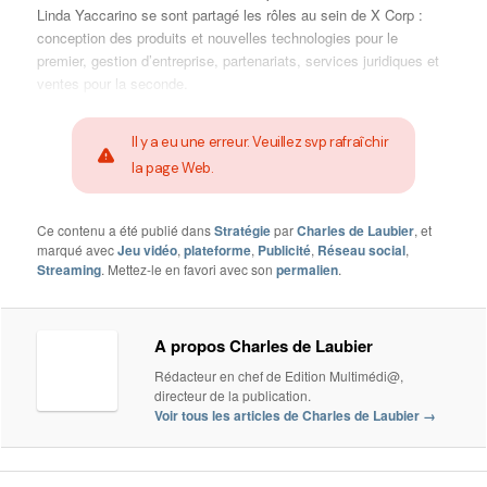
Linda Yaccarino se sont partagé les rôles au sein de X Corp :
conception des produits et nouvelles technologies pour le
premier, gestion d’entreprise, partenariats, services juridiques et
ventes pour la seconde.
Il y a eu une erreur. Veuillez svp rafraîchir
la page Web.
Ce contenu a été publié dans
Stratégie
par
Charles de Laubier
, et
marqué avec
Jeu vidéo
,
plateforme
,
Publicité
,
Réseau social
,
Streaming
. Mettez-le en favori avec son
permalien
.
A propos Charles de Laubier
Rédacteur en chef de Edition Multimédi@,
directeur de la publication.
Voir tous les articles de Charles de Laubier
→