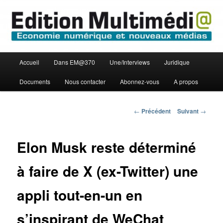
Aller
Economie numérique et Nouveaux médias
au
contenu
principal
Edition Multimédi@
Menu
Accueil
Dans EM@370
Une/Interviews
Juridique
principal
Documents
Nous contacter
Abonnez-vous
A propos
Navigation
←
Précédent
Suivant
→
des
articles
Elon Musk reste déterminé
à faire de X (ex-Twitter) une
appli tout-en-un en
s’inspirant de WeChat