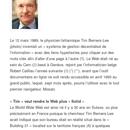
Le 12 mars 1989, le physicien britannique Tim Berners-Lee
(photo)
inventait un « système de gestion décentralisé de
l’information » avec des liens hypertextes pour cliquer sur des
mots-clés afin d’aller d’une page à l’autre (
1
). Le Web était né au
sein du Cern (
2
) basé à Genève, rejoint par l’informaticien belge
Robert Cailliau l’année suivante (
3
) (
*
) (
**
), avant que l’outil
documentaire en ligne ne soit rendu accessible en avril 1993 au
grand public, lequel, sept mois après, pourra l’utiliser avec le tout
premier navigateur, Mosaic.
« Tim » veut rendre le Web plus « Solid »
Le World Wide Web est ainsi né il y a 30 ans en Suisse, ou plus
précisément en France puisque le chercheur Tim Berners-Lee
avait indiqué que son bureau était en réalité situé dans le «
Building 31 » localisé sur le territoire français (
4
) à quelques