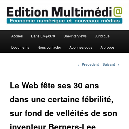
Aller
Economie numérique et Nouveaux médias
au
contenu
principal
Edition Multimédi@
Menu
Accueil
Dans EM@370
Une/Interviews
Juridique
principal
Documents
Nous contacter
Abonnez-vous
A propos
Navigation
←
Précédent
Suivant
→
des
articles
Le Web fête ses 30 ans
dans une certaine fébrilité,
sur fond de velléités de son
inventeur Berners-Lee