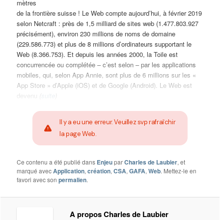
mètres
de la frontière suisse ! Le Web compte aujourd’hui, à février 2019
selon Netcraft : près de 1,5 milliard de sites web (1.477.803.927
précisément), environ 230 millions de noms de domaine
(229.586.773) et plus de 8 millions d’ordinateurs supportant le
Web (8.366.753). Et depuis les années 2000, la Toile est
concurrencée ou complétée – c’est selon – par les applications
mobiles, qui, selon App Annie, sont plus de 6 millions sur les «
App Store » d’Apple (iOS) et de Google (Android). Le Web est
devenu
(
suite
)
Il y a eu une erreur. Veuillez svp rafraîchir
la page Web.
Ce contenu a été publié dans
Enjeu
par
Charles de Laubier
, et
marqué avec
Application
,
création
,
CSA
,
GAFA
,
Web
. Mettez-le en
favori avec son
permalien
.
A propos Charles de Laubier