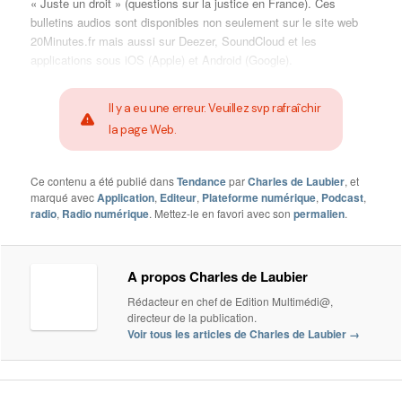
« Juste un droit » (questions sur la justice en France). Ces
bulletins audios sont disponibles non seulement sur le site web
20Minutes.fr mais aussi sur Deezer, SoundCloud et les
applications sous iOS (Apple) et Android (Google).
Il y a eu une erreur. Veuillez svp rafraîchir
la page Web.
Ce contenu a été publié dans
Tendance
par
Charles de Laubier
, et
marqué avec
Application
,
Editeur
,
Plateforme numérique
,
Podcast
,
radio
,
Radio numérique
. Mettez-le en favori avec son
permalien
.
A propos Charles de Laubier
Rédacteur en chef de Edition Multimédi@,
directeur de la publication.
Voir tous les articles de Charles de Laubier
→