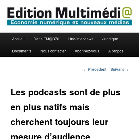
Aller
Economie numérique et Nouveaux médias
au
contenu
principal
Edition Multimédi@
Menu
Accueil
Dans EM@370
Une/Interviews
Juridique
principal
Documents
Nous contacter
Abonnez-vous
A propos
Navigation
←
Précédent
Suivant
→
des
articles
Les podcasts sont de plus
en plus natifs mais
cherchent toujours leur
mesure d’audience