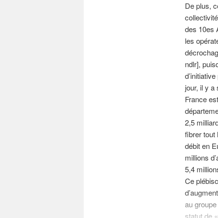
De plus, c
collectivi
des 10es A
les opérat
décrochag
ndlr], pui
d’initiati
jour, il y
France est
départemen
2,5 milliar
fibrer tou
débit en E
millions d
5,4 million
Ce plébisc
d’augmente
au groupe 
statut de 