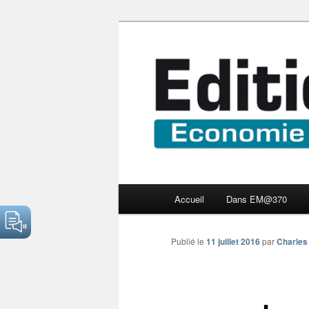
Aller
Economie numérique et Nouve
au
contenu
Edition Multi
principal
Menu
Accueil
Dans EM@370
principal
Publié le
11 juillet 2016
par
Charles