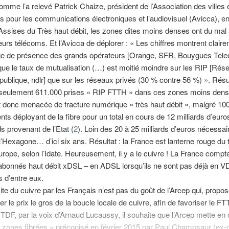
omme l’a relevé Patrick Chaize, président de l’Association des villes 
tés pour les communications électroniques et l’audiovisuel (Avicca), e
ssises du Très haut débit, les zones dites moins denses ont du mal à
eurs télécoms. Et l’Avicca de déplorer : « Les chiffres montrent clair
e de présence des grands opérateurs [Orange, SFR, Bouygues Tele
sque le taux de mutualisation (…) est moitié moindre sur les RIP [Rés
ve publique, ndlr] que sur les réseaux privés (30 % contre 56 %) ». Résu
 a seulement 611.000 prises « RIP FTTH » dans ces zones moins dens
 donc menacée de fracture numérique « très haut débit », malgré 10
ts déployant de la fibre pour un total en cours de 12 milliards d’euro
ds provenant de l’Etat (
2
). Loin des 20 à 25 milliards d’euros nécessai
t l’Hexagone… d’ici six ans. Résultat : la France est lanterne rouge du 
urope, selon l’Idate. Heureusement, il y a le cuivre ! La France compt
’abonnés haut débit xDSL – en ADSL lorsqu’ils ne sont pas déjà en 
s d’entre eux.
ite du cuivre par les Français n’est pas du goût de l’Arcep qui, propo
r le prix le gros de la boucle locale de cuivre, afin de favoriser le F
TDF, par la voix d’Arnaud Lucaussy, il souhaite que l’Arcep mette en 
« zones fibrées » préconisé en février 2015 par Paul Champsaur (ex-