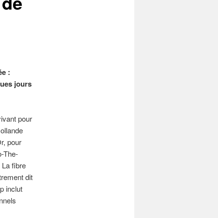
 de
e :
ques jours
vivant pour
Hollande
r, pour
o-The-
 La fibre
trement dit
p inclut
nnels