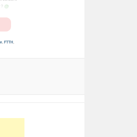
e ?
@
re
,
FTTH
,