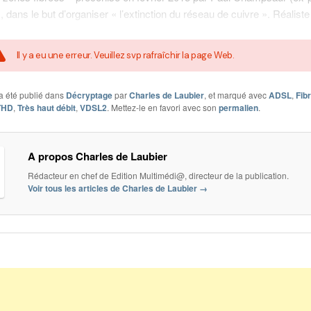
), dans le but d’organiser « l’extinction du réseau de cuivre ». Réalist
Il y a eu une erreur. Veuillez svp rafraîchir la page Web.
a été publié dans
Décryptage
par
Charles de Laubier
, et marqué avec
ADSL
,
Fib
THD
,
Très haut débit
,
VDSL2
. Mettez-le en favori avec son
permalien
.
A propos Charles de Laubier
Rédacteur en chef de Edition Multimédi@, directeur de la publication.
Voir tous les articles de Charles de Laubier
→