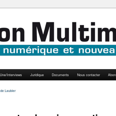
aux médias
médi@
Une/Interviews
Juridique
Documents
Nous contacter
Abon
 de Laubier