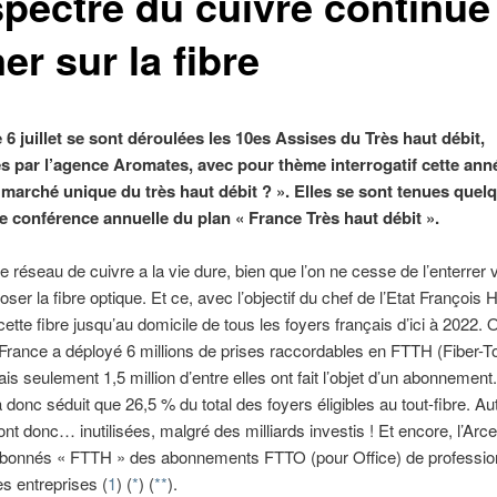
spectre du cuivre continue
er sur la fibre
 6 juillet se sont déroulées les 10es Assises du Très haut débit,
s par l’agence Aromates, avec pour thème interrogatif cette anné
 marché unique du très haut débit ? ». Elles se sont tenues quel
3e conférence annuelle du plan « France Très haut débit ».
e réseau de cuivre a la vie dure, bien que l’on ne cesse de l’enterrer 
ser la fibre optique. Et ce, avec l’objectif du chef de l’Etat François 
ette fibre jusqu’au domicile de tous les foyers français d’ici à 2022. O
a France a déployé 6 millions de prises raccordables en FTTH (Fiber-T
s seulement 1,5 million d’entre elles ont fait l’objet d’un abonnement.
a donc séduit que 26,5 % du total des foyers éligibles au tout-fibre. Au
ont donc… inutilisées, malgré des milliards investis ! Et encore, l’Arce
abonnés « FTTH » des abonnements FTTO (pour Office) de professio
es entreprises (
1
) (
*
) (
**
).