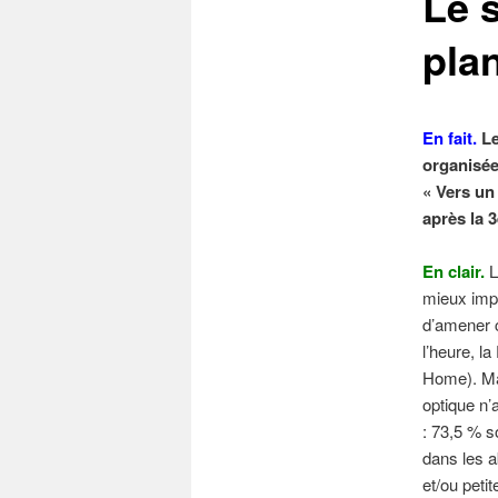
Le 
plan
En fait.
Le
organisée
« Vers un
après la 
En clair.
L
mieux impo
d’amener c
l’heure, l
Home). Mai
optique n’
: 73,5 % s
dans les 
et/ou petit