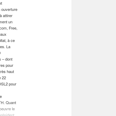
et
n ouverture
 attirer
ement un
com, Free,
eaux
ltat, à ce
es. La
0
s – dont
res pour
très haut
e 22
VDSL2 pour
se
TTH. Quant
oeuvre le
président