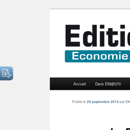
Aller
Economie numérique et Nouve
au
contenu
Edition Multi
principal
Menu
Accueil
Dans EM@370
principal
Publié le
29 septembre 2014
par
Ch