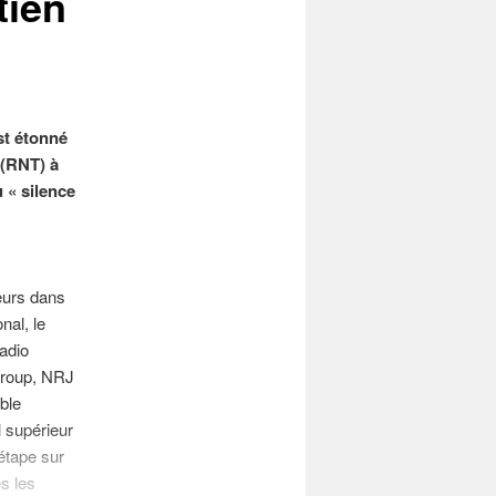
tien
st étonné
 (RNT) à
u « silence
eurs dans
nal, le
adio
 Group, NRJ
ble
l supérieur
 étape sur
s les