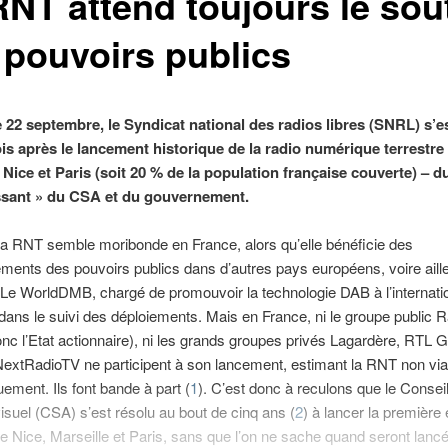
RNT attend toujours le sou
 pouvoirs publics
 22 septembre, le Syndicat national des radios libres (SNRL) s’e
ois après le lancement historique de la radio numérique terrestre
 Nice et Paris (soit 20 % de la population française couverte) – d
sant » du CSA et du gouvernement.
a RNT semble moribonde en France, alors qu’elle bénéficie des
ents des pouvoirs publics dans d’autres pays européens, voire aill
Le WorldDMB, chargé de promouvoir la technologie DAB à l’internatio
ans le suivi des déploiements. Mais en France, ni le groupe public R
nc l’Etat actionnaire), ni les grands groupes privés Lagardère, RTL
extRadioTV ne participent à son lancement, estimant la RNT non via
ment. Ils font bande à part (
1
). C’est donc à reculons que le Consei
visuel (CSA) s’est résolu au bout de cinq ans (
2
) à lancer la première
 de Nice, Marseille et Paris, sans que l’on ne sache quand seront lancé