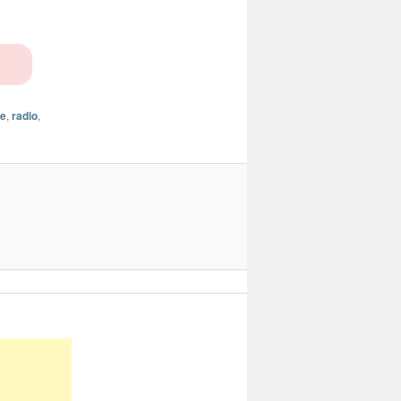
ue
,
radio
,