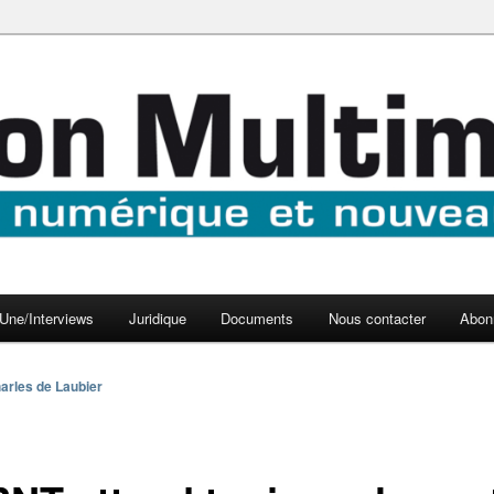
aux médias
médi@
Une/Interviews
Juridique
Documents
Nous contacter
Abon
arles de Laubier