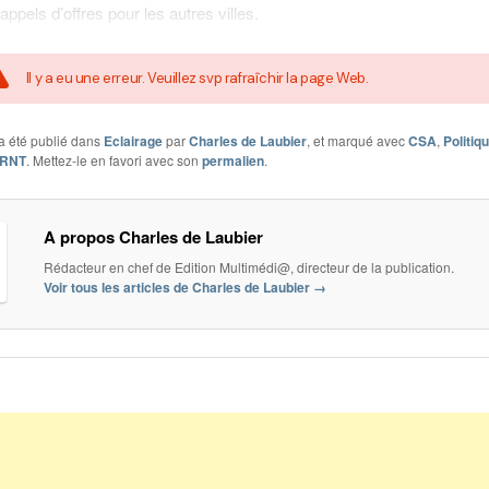
appels d’offres pour les autres villes.
Il y a eu une erreur. Veuillez svp rafraîchir la page Web.
a été publié dans
Eclairage
par
Charles de Laubier
, et marqué avec
CSA
,
Politiq
RNT
. Mettez-le en favori avec son
permalien
.
A propos Charles de Laubier
Rédacteur en chef de Edition Multimédi@, directeur de la publication.
Voir tous les articles de Charles de Laubier
→