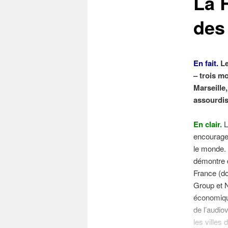
La 
des
En fait.
Le
– trois m
Marseille,
assourdis
En clair.
L
encouragem
le monde. 
démontre d
France (do
Group et N
économique
de l’audio
les villes