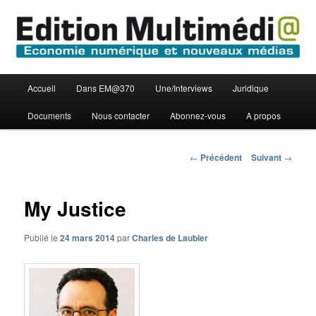
Aller
Economie numérique et Nouveaux médias
au
contenu
principal
Edition Multimédi@
Menu
Accueil
Dans EM@370
Une/Interviews
Juridique
principal
Documents
Nous contacter
Abonnez-vous
A propos
Navigation
←
Précédent
Suivant
→
des
articles
My Justice
Publié le
24 mars 2014
par
Charles de Laubier