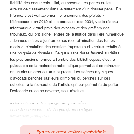
fiabilité des documents : fini, ou presque, les pertes ou les
erreurs de classement dans le traitement d’un dossier pénal. En
France, c’est véritablement le lancement des projets «
télérecours » en 2012 et « e-barreau » dès 2004, vaste réseau
informatique virtuel privé des avocats et des greffiers des
tribunaux, qui ont signé l’entrée de la justice dans l’ère numérique
: données mises à jour en temps réel, élimination des temps
morts et circulation des dossiers imposants et ventrus réduits à
une poignée de données. Ce qui a sans doute fasciné au début
les plus anciens formés à l’ombre des bibliothèques, c’est la
puissance de la recherche automatique permettant de retrouver
en un clic un arrêt ou un mot précis. Les scènes mythiques
d’avocats penchés sur leurs grimoires ou perchés sur des
échelles, à la recherche de l’article qui leur permettra de porter
l’estocade au camp adverse, sont révolues.
« Une justice directe a émergé : des particuliers
se rendent entre eux – via des plateformes en ligne –
des services juridiques »
Il y a eu une erreur. Veuillez svp rafraîchir la