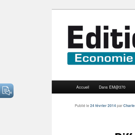
Aller
Economie numérique et Nouve
au
contenu
Edition Multi
principal
Menu
Accueil
Dans EM@370
principal
Publié le
24 février 2014
par
Charle