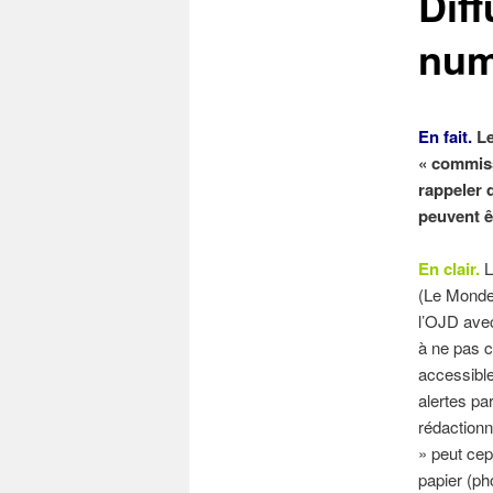
Diff
num
En fait.
Le
« commiss
rappeler 
peuvent êt
En clair.
L
(Le Monde 
l’OJD avec
à ne pas c
accessible
alertes pa
rédactionn
» peut cep
papier (ph