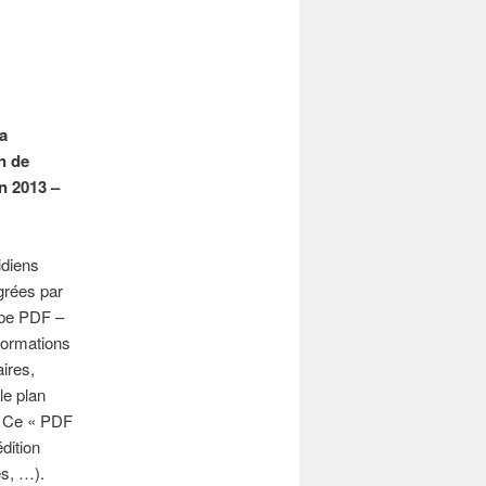
sa
n de
n 2013 –
idiens
égrées par
ype PDF –
formations
aires,
le plan
). Ce « PDF
dition
es, …).