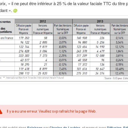
ix, « il ne peut être inférieur à 25 % de la valeur faciale TTC du titre 
dant ».
@
Il y a eu une erreur. Veuillez svp rafraîchir la page Web.
a été publié dans
Eclairage
par
Charles de Laubier
, et marqué avec
Diffusion
,
Edi