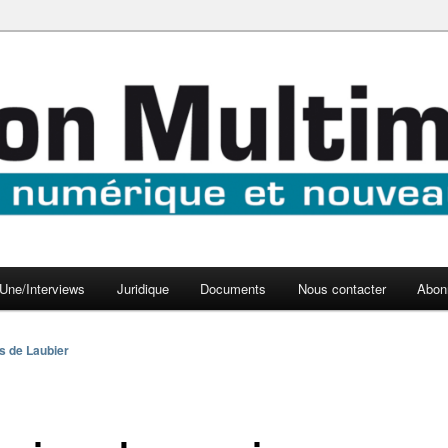
aux médias
médi@
Une/Interviews
Juridique
Documents
Nous contacter
Abon
s de Laubier