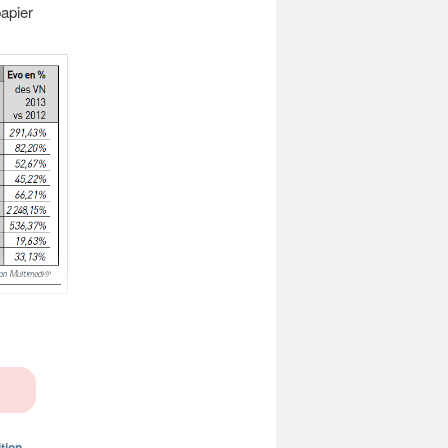
papier
tion
,