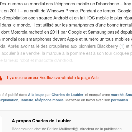
l’ex-numéro un mondial des téléphones mobile ne l’abandonne – trop
nt en 2011 – au profit de Windows Phone. Pendant ce temps, Google
 d’exploitation open source Android et en fait l’OS mobile le plus rép
i dans le monde. Il est utilisé sur les smartphones d’une bonne trenta
s, dont Motorola racheté en 2011 par Google et Samsung passé depui
 mondial des smartphones devant Apple et numéro un tous mobiles
ia. Après avoir taillé des croupières aux pionniers Blackberry (
1
) et
s acculer à se vendre, la marque à la pomme est à son tour croquée 
le fameux robot et mascotte d’Android.
Il y a eu une erreur. Veuillez svp rafraîchir la page Web.
a été publié dans
A la loupe
par
Charles de Laubier
, et marqué avec
marché
,
Sma
xploitation
,
Tablette
,
téléphone mobile
. Mettez-le en favori avec son
permalien
.
A propos Charles de Laubier
Rédacteur en chef de Edition Multimédi@, directeur de la publication.