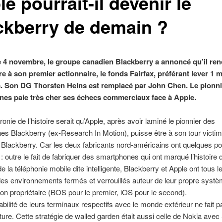
e pourrait-il devenir le
ckberry de demain ?
 4 novembre, le groupe canadien Blackberry a annoncé qu’il ren
e à son premier actionnaire, le fonds Fairfax, préférant lever 1 mi
s. Son DG Thorsten Heins est remplacé par John Chen. Le pionni
es paie très cher ses échecs commerciaux face à Apple.
’ironie de l’histoire serait qu’Apple, après avoir laminé le pionnier des
s Blackberry (ex-Research In Motion), puisse être à son tour victi
lackberry. Car les deux fabricants nord-américains ont quelques po
outre le fait de fabriquer des smartphones qui ont marqué l’histoire 
de la téléphonie mobile dite intelligente, Blackberry et Apple ont tous 
es environnements fermés et verrouillés auteur de leur propre syst
tion propriétaire (BOS pour le premier, iOS pour le second).
rabilité de leurs terminaux respectifs avec le monde extérieur ne fait p
lture. Cette stratégie de walled garden était aussi celle de Nokia ave