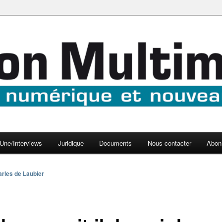
aux médias
médi@
Une/Interviews
Juridique
Documents
Nous contacter
Abon
rles de Laubier