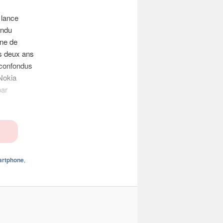
 lance
andu
ine de
s deux ans
 confondus
 Nokia
par
rtphone
,