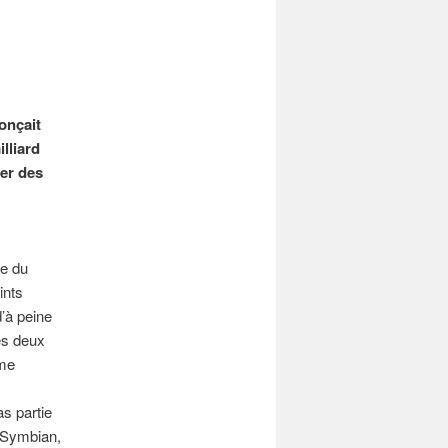
onçait
lliard
er des
me du
ints
d’à peine
les deux
ème
as partie
c Symbian,