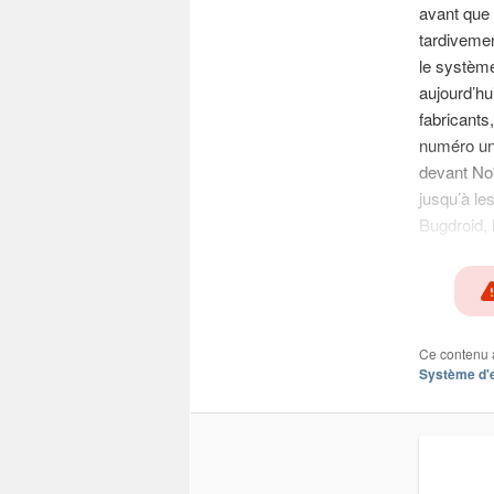
avant que 
tardiveme
le système
aujourd’hu
fabricant
numéro un
devant Nok
jusqu’à le
Bugdroid, 
Ce contenu 
Système d'e