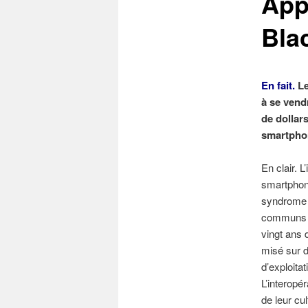
Appl
Bla
En fait.
Le
à se vendr
de dollar
smartphon
En clair. L
smartphone
syndrome B
communs : 
vingt ans 
misé sur d
d’exploita
L’interopé
de leur cu