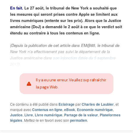
En fait.
Le 27 août, le tribunal de New York a souhaité que
les mesures qui seront prises contre Apple se limitent aux
livres numériques (entente sur les prix). Alors que la Justice
américaine (DoJ) a demandé le 2 août à ce que le verdict soit
étendu au contraire à tous les contenus en ligne.
(Depuis la publication de cet article dans EM@85, le tribunal de
New York n’a effectivement pas suivi le département de la
Justice américaine dans
son injonction datée du 5 septembre
2013
)
Il y a eu une erreur. Veuillez svp rafraîchir
la page Web.
Ce contenu a été publié dans
Eclairage
par
Charles de Laubier
, et
marqué avec
Contenus en ligne
,
eBook
,
Economie numérique
,
Justice
,
Livre
,
Livre numérique
,
Partage de la valeur
,
Plateformes
légales
. Mettez-le en favori avec son
permalien
.