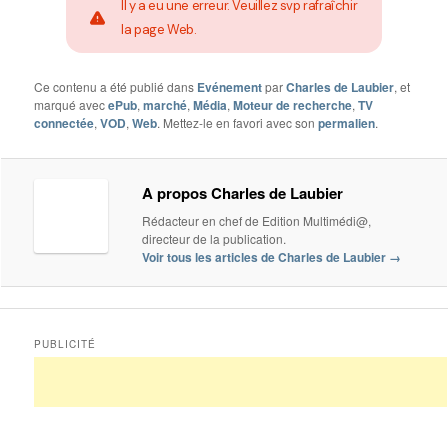
Il y a eu une erreur. Veuillez svp rafraîchir
la page Web.
Ce contenu a été publié dans
Evénement
par
Charles de Laubier
, et
marqué avec
ePub
,
marché
,
Média
,
Moteur de recherche
,
TV
connectée
,
VOD
,
Web
. Mettez-le en favori avec son
permalien
.
A propos Charles de Laubier
Rédacteur en chef de Edition Multimédi@,
directeur de la publication.
Voir tous les articles de Charles de Laubier
→
PUBLICITÉ