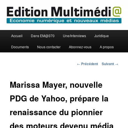
Aller
Economie numérique et Nouveaux médias
au
contenu
principal
Edition Multimédi@
Menu
Accueil
Dans EM@370
Une/Interviews
Juridique
principal
Documents
Nous contacter
Abonnez-vous
A propos
Navigation
←
Précédent
Suivant
→
des
articles
Marissa Mayer, nouvelle
PDG de Yahoo, prépare la
renaissance du pionnier
des moteurs devenu média