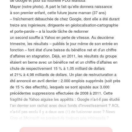
de Google et pour sa nouvelle PDG Marissa
Mayer (notre photo). A part le fait qu’elle donnera naissance
à son premier enfant, cette future jeune maman (37 ans)
– fraîchement débauchée de chez Google, dont elle a été durant
treize ans ingénieure, dirigeante en géolocalisation-cartographie
et porte-parole – a la lourde tâche de redonner
un second souffle à Yahoo en perte de vitesse. Au deuxième
trimestre, les résultats – publiés le jour même de son entrée en
fonction – font état d’une baisse du bénéfice net et d’un chiffre
d’affaires en stagnation. Déjà, en 2011, les résultats du groupe
étaient en berne avec un bénéfice net et un chiffre d’affaires en
chute de respectivement 15 % à 1,05 milliard de dollars
et 21% à 4,98 milliards de dollars. Un plan de restructuration a
été annoncé en avril dernier : 2.000 emplois supprimés (soit près
de 15 % des effectifs), lesquels se sont ajoutés aux 3.000
précédentes suppressions effectuées de 2008 à 2011. Cette
fragilité de Yahoo aiguise les appétits : Google n’a-t-il pas étudié
l’an dernier son rachat avec deux fonds d’investissement ? AOL
n’a-t-il pas exclu il y a deux ans (
1
) de fusionner avec ? News
Corp et Microsoft ne seraient-ils toujours pas intéressés ?